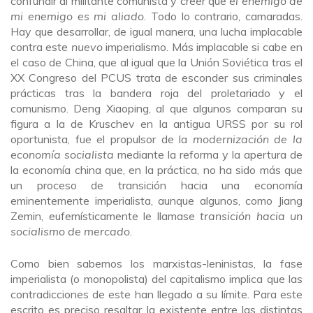
confundir al militante comunista y creer que
el enemigo de
mi enemigo es mi aliado
. Todo lo contrario, camaradas.
Hay que desarrollar, de igual manera, una lucha implacable
contra este
nuevo
imperialismo. Más implacable si cabe en
el caso de China, que al igual que la Unión Soviética tras el
XX Congreso del PCUS trata de esconder sus criminales
prácticas tras la bandera roja del proletariado y el
comunismo. Deng Xiaoping, al que algunos comparan su
figura a la de Kruschev en la antigua URSS por su rol
oportunista, fue el propulsor de la
modernización de la
economía socialista
mediante la reforma y la apertura de
la economía china que, en la práctica, no ha sido más que
un proceso de transición hacia una economía
eminentemente imperialista, aunque algunos, como Jiang
Zemin, eufemísticamente le llamase
transición hacia un
socialismo de mercado
.
Como bien sabemos los marxistas-leninistas, la fase
imperialista (o monopolista) del capitalismo implica que las
contradicciones de este han llegado a su límite. Para este
escrito es preciso resaltar la existente entre las distintas