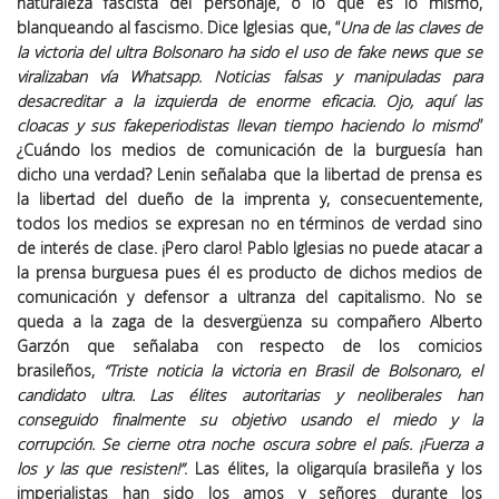
naturaleza fascista del personaje, o lo que es lo mismo,
blanqueando al fascismo. Dice Iglesias que, “
Una de las claves de
la victoria del ultra Bolsonaro ha sido el uso de fake news que se
viralizaban vía Whatsapp. Noticias falsas y manipuladas para
desacreditar a la izquierda de enorme eficacia. Ojo, aquí las
cloacas y sus fakeperiodistas llevan tiempo haciendo lo mismo
”
¿Cuándo los medios de comunicación de la burguesía han
dicho una verdad? Lenin señalaba que la libertad de prensa es
la libertad del dueño de la imprenta y, consecuentemente,
todos los medios se expresan no en términos de verdad sino
de interés de clase. ¡Pero claro! Pablo Iglesias no puede atacar a
la prensa burguesa pues él es producto de dichos medios de
comunicación y defensor a ultranza del capitalismo. No se
queda a la zaga de la desvergüenza su compañero Alberto
Garzón que señalaba con respecto de los comicios
brasileños,
“Triste noticia la victoria en Brasil de Bolsonaro, el
candidato ultra. Las élites autoritarias y neoliberales han
conseguido finalmente su objetivo usando el miedo y la
corrupción. Se cierne otra noche oscura sobre el país. ¡Fuerza a
los y las que resisten!”
. Las élites, la oligarquía brasileña y los
imperialistas han sido los amos y señores durante los