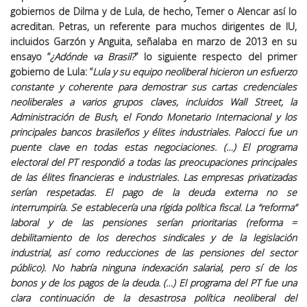
gobiernos de Dilma y de Lula, de hecho, Temer o Alencar así lo
acreditan. Petras, un referente para muchos dirigentes de IU,
incluidos Garzón y Anguita, señalaba en marzo de 2013 en su
ensayo “
¿Adónde va Brasil?
” lo siguiente respecto del primer
gobierno de Lula: “
Lula y su equipo neoliberal hicieron un esfuerzo
constante y coherente para demostrar sus cartas credenciales
neoliberales a varios grupos claves, incluidos Wall Street, la
Administración de Bush, el Fondo Monetario Internacional y los
principales bancos brasileños y élites industriales. Palocci fue un
puente clave en todas estas negociaciones. (…) El programa
electoral del PT respondió a todas las preocupaciones principales
de las élites financieras e industriales. Las empresas privatizadas
serían respetadas. El pago de la deuda externa no se
interrumpiría. Se establecería una rígida política fiscal. La “reforma”
laboral y de las pensiones serían prioritarias (reforma =
debilitamiento de los derechos sindicales y de la legislación
industrial, así como reducciones de las pensiones del sector
público). No habría ninguna indexación salarial, pero sí de los
bonos y de los pagos de la deuda. (…) El programa del PT fue una
clara continuación de la desastrosa política neoliberal del