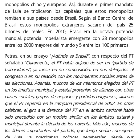
monopolios chino y europeos. Así, durante el primer mandato
de Lula se triplicaron los capitales que estos monopolios
remitían a sus países desde Brasil. Según el Banco Central de
Brasil, estos monopolios extranjeros sacaron del país 25
billones de reales. En 2010, Brasil era la octava potencia
mundial, potencia imperialista emergente con 33 monopolios
entre los 2000 mayores del mundo y 5 entre los 100 primeros.
Petras, en su ensayo “
¿Adónde va Brasil?”
, con respecto del PT
señalaba “
Claramente, el PT había dejado de ser un “partido de
trabajadores”, ya fuese en su composición, en sus delegados al
congreso o en su relación con los movimientos sociales antes de
las elecciones. Además, muchos de los miembros elegidos del PT
en los ámbitos municipal y estatal provenían de alianzas con otras
clases sociales, grupos de negocios y partidos burgueses, alianzas
que el PT repetiría en la campaña presidencial de 2002. En otras
palabras, el giro a la derecha del PT en el ámbito nacional había
sido precedido por un modelo similar en los ámbitos estatal y
municipal durante la década de los noventa. Más aún, muchos de
los líderes importantes del partido, que luego serían consejeros
de Lula, ya practicaban políticas neoliberales desde sus