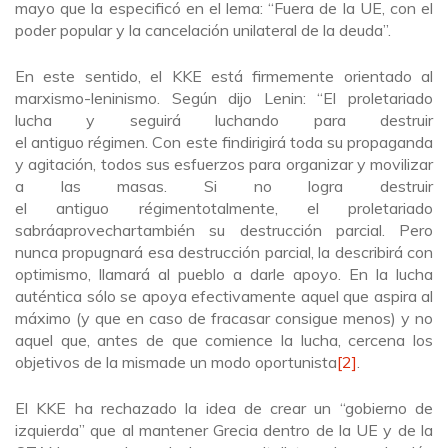
mayo que la especificó en el lema: “Fuera de la UE, con el
poder popular y la cancelación unilateral de la deuda”.
En este sentido, el KKE está firmemente orientado al
marxismo-leninismo. Según dijo Lenin: “El proletariado
lucha y seguirá luchando para destruir
el antiguo régimen. Con este findirigirá toda su propaganda
y agitación, todos sus esfuerzos para organizar y movilizar
a las masas. Si no logra destruir
el antiguo régimentotalmente, el proletariado
sabráaprovechartambién su destrucción parcial. Pero
nunca propugnará esa destrucción parcial, la describirá con
optimismo, llamará al pueblo a darle apoyo. En la lucha
auténtica sólo se apoya efectivamente aquel que aspira al
máximo (y que en caso de fracasar consigue menos) y no
aquel que, antes de que comience la lucha, cercena los
objetivos de la mismade un modo oportunista
[2]
.
El KKE ha rechazado la idea de crear un “gobierno de
izquierda” que al mantener Grecia dentro de la UE y de la