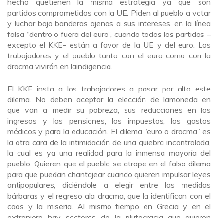
hecho quetienen la misma estrategia ya que son
partidos comprometidos con la UE. Piden al pueblo a votar
y luchar bajo banderas ajenas a sus intereses, en la línea
falsa “dentro o fuera del euro”, cuando todos los partidos –
excepto el KKE- están a favor de la UE y del euro. Los
trabajadores y el pueblo tanto con el euro como con la
dracma vivirán en laindigencia.
El KKE insta a los trabajadores a pasar por alto este
dilema. No deben aceptar la elección de lamoneda en
que van a medir su pobreza, sus reducciones en los
ingresos y las pensiones, los impuestos, los gastos
médicos y para la educación. El dilema “euro o dracma” es
la otra cara de la intimidación de una quiebra incontrolada,
la cual es ya una realidad para la inmensa mayoría del
pueblo. Quieren que el pueblo se atrape en el falso dilema
para que puedan chantajear cuando quieren impulsar leyes
antipopulares, diciéndole a elegir entre las medidas
bárbaras y el regreso ala dracma, que la identifican con el
caos y la miseria. Al mismo tiempo en Grecia y en el
extranjero hay sectores de la plutocracia que quieren