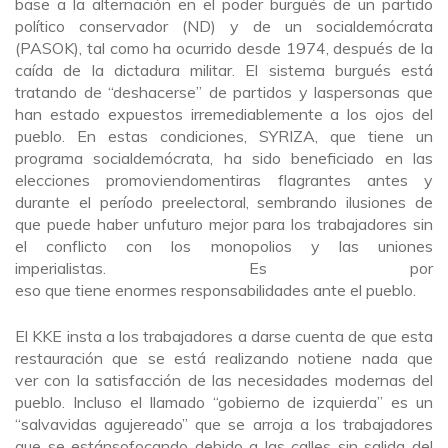
base a la alternación en el poder burgués de un partido
político conservador (ND) y de un socialdemócrata
(PASOK), tal como ha ocurrido desde 1974, después de la
caída de la dictadura militar. El sistema burgués está
tratando de “deshacerse” de partidos y laspersonas que
han estado expuestos irremediablemente a los ojos del
pueblo. En estas condiciones, SYRIZA, que tiene un
programa socialdemócrata, ha sido beneficiado en las
elecciones promoviendomentiras flagrantes antes y
durante el período preelectoral, sembrando ilusiones de
que puede haber unfuturo mejor para los trabajadores sin
el conflicto con los monopolios y las uniones
imperialistas. Es por
eso que tiene enormes responsabilidades ante el pueblo.
El KKE insta a los trabajadores a darse cuenta de que esta
restauración que se está realizando notiene nada que
ver con la satisfacción de las necesidades modernas del
pueblo. Incluso el llamado “gobierno de izquierda” es un
“salvavidas agujereado” que se arroja a los trabajadores
que se estánsofocando debido a las calles sin salida del