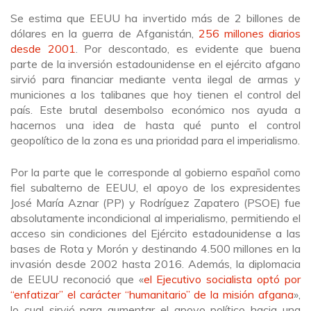
Se estima que EEUU ha invertido más de 2 billones de
dólares en la guerra de Afganistán,
256 millones diarios
desde 2001
. Por descontado, es evidente que buena
parte de la inversión estadounidense en el ejército afgano
sirvió para financiar mediante venta ilegal de armas y
municiones a los talibanes que hoy tienen el control del
país. Este brutal desembolso económico nos ayuda a
hacernos una idea de hasta qué punto el control
geopolítico de la zona es una prioridad para el imperialismo.
Por la parte que le corresponde al gobierno español como
fiel subalterno de EEUU, el apoyo de los expresidentes
José María Aznar (PP) y Rodríguez Zapatero (PSOE) fue
absolutamente incondicional al imperialismo, permitiendo el
acceso sin condiciones del Ejército estadounidense a las
bases de Rota y Morón y destinando 4.500 millones en la
invasión desde 2002 hasta 2016. Además, la diplomacia
de EEUU reconoció que «
el Ejecutivo socialista optó por
“enfatizar” el carácter “humanitario” de la misión afgana
»,
lo cual sirvió para aumentar el apoyo político hacia una