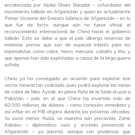
encabezada por Abdul Ghani Baradar – cofundador del
movimiento talibán en Afganistán y quien es actualmente
Primer Viceemir del Emirato Islámico de Afganistán – en lo
que fue
de facto
, aunque aún no fuese oficial, el
reconocimiento internacional de China hacia el gobierno
talibán. Esto se debe a que el país alberga reservas de
materias primas que son de especial interés para los
imperialistas como cobre, hierro, mercurio, cobalto y litio, y
que apenas han sido explotadas a causa de la larga guerra
sufrida.
China ya ha conseguido un acuerdo para explotar ese
sector mineral tan codiciado, pues podrá explotar las minas
de cobre de Mes Aynak, en plena Ruta de la Seda al usar a
Pakistán – país en el que China ha invertido más de
60.000 millones de dólares – como conexión inmediata y
así influir en el PIB afgano durante las próximas décadas.
Su socio menor, Rusia, se muestra aún precavida; Zamir
Kabúlov – diplomático ruso y enviado presencial a
Afganistán – ya advirtió, aunque con prudencia, que