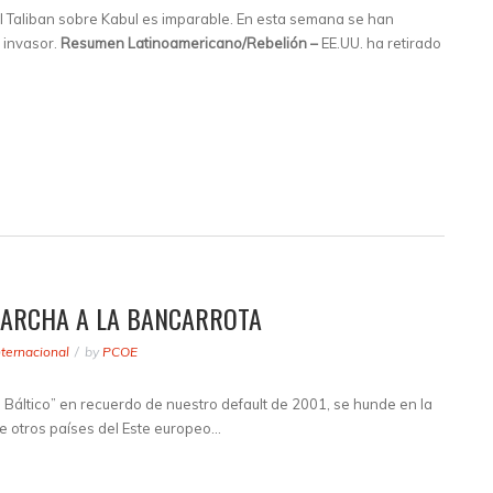
l Taliban sobre Kabul es imparable. En esta semana se han
l invasor.
Resumen Latinoamericano/Rebelión –
EE.UU. ha retirado
MARCHA A LA BANCARROTA
nternacional
by
PCOE
 Báltico” en recuerdo de nuestro default de 2001, se hunde en la
de otros países del Este europeo…