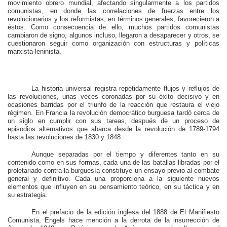
movimiento obrero mundial, afectando singularmente a los partidos
comunistas, en donde las correlaciones de fuerzas entre los
revolucionarios y los reformistas, en términos generales, favorecieron a
éstos. Como consecuencia de ello, muchos partidos comunistas
cambiaron de signo, algunos incluso, llegaron a desaparecer y otros, se
cuestionaron seguir como organización con estructuras y políticas
marxista-leninista.
La historia universal registra repetidamente flujos y reflujos de
las revoluciones, unas veces coronadas por su éxito decisivo y en
ocasiones barridas por el triunfo de la reacción que restaura el viejo
régimen. En Francia la revolución democrático burguesa tardó cerca de
un siglo en cumplir con sus tareas, después de un proceso de
episodios alternativos que abarca desde la revolución de 1789-1794
hasta las revoluciones de 1830 y 1848.
Aunque separadas por el tiempo y diferentes tanto en su
contenido como en sus formas, cada una de las batallas libradas por el
proletariado contra la burguesía constituye un ensayo previo al combate
general y definitivo. Cada una proporciona a la siguiente nuevos
elementos que influyen en su pensamiento teórico, en su táctica y en
su estrategia.
En el prefacio de la edición inglesa del 1888 de El Manifiesto
Comunista, Engels hace mención a la derrota de la insurrección de