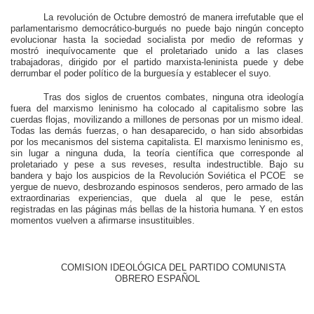
La revolución de Octubre demostró de manera irrefutable que el
parlamentarismo democrático-burgués no puede bajo ningún concepto
evolucionar hasta la sociedad socialista por medio de reformas y
mostró inequívocamente que el proletariado unido a las clases
trabajadoras, dirigido por el partido marxista-leninista puede y debe
derrumbar el poder político de la burguesía y establecer el suyo.
Tras dos siglos de cruentos combates, ninguna otra ideología
fuera del marxismo leninismo ha colocado al capitalismo sobre las
cuerdas flojas, movilizando a millones de personas por un mismo ideal.
Todas las demás fuerzas, o han desaparecido, o han sido absorbidas
por los mecanismos del sistema capitalista. El marxismo leninismo es,
sin lugar a ninguna duda, la teoría científica que corresponde al
proletariado y pese a sus reveses, resulta indestructible. Bajo su
bandera y bajo los auspicios de la Revolución Soviética el PCOE se
yergue de nuevo, desbrozando espinosos senderos, pero armado de las
extraordinarias experiencias, que duela al que le pese, están
registradas en las páginas más bellas de la historia humana. Y en estos
momentos vuelven a afirmarse insustituibles.
COMISION IDEOLÓGICA DEL PARTIDO COMUNISTA
OBRERO ESPAÑOL