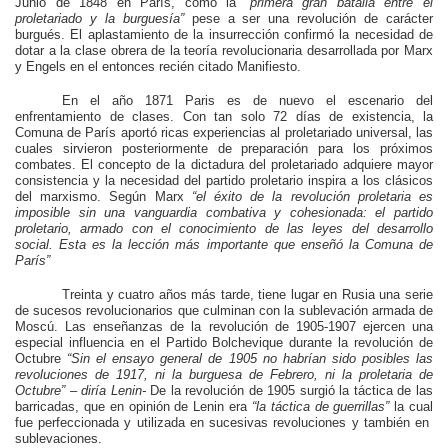
Junio de 1848 en París, como la
“primera gran batalla entre el
proletariado y la burguesía”
pese a ser una revolución de carácter
burgués. El aplastamiento de la insurrección confirmó la necesidad de
dotar a la clase obrera de la teoría revolucionaria desarrollada por Marx
y Engels en el entonces recién citado Manifiesto.
En el año 1871 Paris es de nuevo el escenario del
enfrentamiento de clases. Con tan solo 72 días de existencia, la
Comuna de París aportó ricas experiencias al proletariado universal, las
cuales sirvieron posteriormente de preparación para los próximos
combates. El concepto de la dictadura del proletariado adquiere mayor
consistencia y la necesidad del partido proletario inspira a los clásicos
del marxismo. Según Marx
“el éxito de la revolución proletaria es
imposible sin una vanguardia combativa y cohesionada: el partido
proletario, armado con el conocimiento de las leyes del desarrollo
social. Esta es la lección más importante que enseñó la Comuna de
París”
Treinta y cuatro años más tarde, tiene lugar en Rusia una serie
de sucesos revolucionarios que culminan con la sublevación armada de
Moscú. Las enseñanzas de la revolución de 1905-1907 ejercen una
especial influencia en el Partido Bolchevique durante la revolución de
Octubre
“Sin el ensayo general de 1905 no habrían sido posibles las
revoluciones de 1917, ni la burguesa de Febrero, ni la proletaria de
Octubre” – diría Lenin-
De la revolución de 1905 surgió la táctica de las
barricadas, que en opinión de Lenin era
“la táctica de guerrillas”
la cual
fue perfeccionada y utilizada en sucesivas revoluciones y también en
sublevaciones.