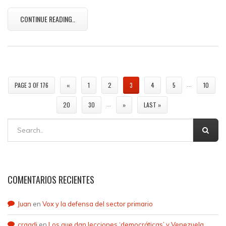
CONTINUE READING..
…
PAGE 3 OF 176
«
1
2
3
4
5
10
…
20
30
»
LAST »
COMENTARIOS RECIENTES
Juan
en
Vox y la defensa del sector primario
craqdi
en
Los que dan lecciones ‘democráticas’ y Venezuela