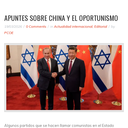
APUNTES SOBRE CHINA Y EL OPORTUNISMO
19/03/2026
0 Comments
in
Actualidad internacional
,
Editorial
by
PCOE
Algunos partidos que se hacen llamar comunistas en el Estado