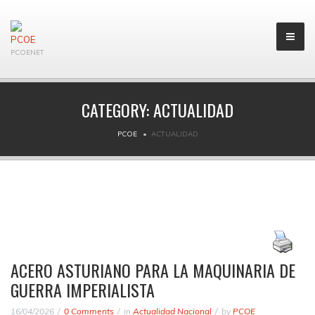
PCOENET
CATEGORY:
ACTUALIDAD
PCOE
ACTUALIDAD
ACERO ASTURIANO PARA LA MAQUINARIA DE
GUERRA IMPERIALISTA
16/04/2026
0 Comments
in
Actualidad Nacional
by
PCOE