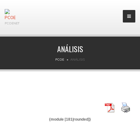
PCOENET
ANÁLISIS
PCOE
ANÁLISIS
{module [181|rounded]}