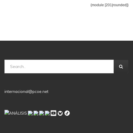
{module [201|rounded]}
internacional@pcoe.net