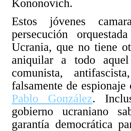
Kononovich.
Estos jóvenes camar
persecución orquestad
Ucrania, que no tiene ot
aniquilar a todo aque
comunista, antifascist
falsamente de espionaj
Pablo González
. Incl
gobierno ucraniano s
garantía democrática par