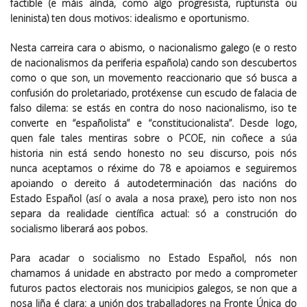
factible (e máis aínda, como algo progresista, rupturista ou
leninista) ten dous motivos: idealismo e oportunismo.
Nesta carreira cara o abismo, o nacionalismo galego (e o resto
de nacionalismos da periferia española) cando son descubertos
como o que son, un movemento reaccionario que só busca a
confusión do proletariado, protéxense cun escudo de falacia de
falso dilema: se estás en contra do noso nacionalismo, iso te
converte en “españolista” e “constitucionalista”. Desde logo,
quen fale tales mentiras sobre o PCOE, nin coñece a súa
historia nin está sendo honesto no seu discurso, pois nós
nunca aceptamos o réxime do 78 e apoiamos e seguiremos
apoiando o dereito á autodeterminación das nacións do
Estado Español (así o avala a nosa praxe), pero isto non nos
separa da realidade científica actual: só a construción do
socialismo liberará aos pobos.
Para acadar o socialismo no Estado Español, nós non
chamamos á unidade en abstracto por medo a comprometer
futuros pactos electorais nos municipios galegos, se non que a
nosa liña é clara: a unión dos traballadores na Fronte Única do