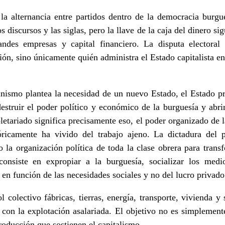
 la alternancia entre partidos dentro de la democracia burgu
s discursos y las siglas, pero la llave de la caja del dinero s
andes empresas y capital financiero. La disputa electoral 
ción, sino únicamente quién administra el Estado capitalista 
inismo plantea la necesidad de un nuevo Estado, el Estado pr
estruir el poder político y económico de la burguesía y abri
oletariado significa precisamente eso, el poder organizado de 
óricamente ha vivido del trabajo ajeno. La dictadura del p
no la organización política de toda la clase obrera para tran
 consiste en expropiar a la burguesía, socializar los medi
n función de las necesidades sociales y no del lucro privado
 colectivo fábricas, tierras, energía, transporte, vivienda y
 con la explotación asalariada. El objetivo no es simplement
roducción que sostienen el capitalismo.