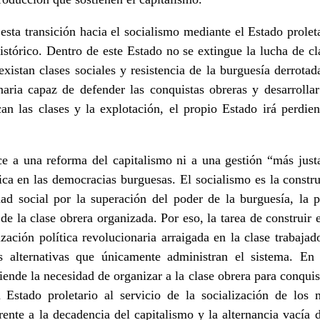
a transición hacia el socialismo mediante el Estado proleta
stórico. Dentro de este Estado no se extingue la lucha de cla
existan clases sociales y resistencia de la burguesía derrotad
naria capaz de defender las conquistas obreras y desarrolla
n las clases y la explotación, el propio Estado irá perdien
uce a una reforma del capitalismo ni a una gestión “más ju
ítica en las democracias burguesas. El socialismo es la const
ad social por la superación del poder de la burguesía, la p
de la clase obrera organizada. Por eso, la tarea de construir
zación política revolucionaria arraigada en la clase trabajad
s alternativas que únicamente administran el sistema. En 
de la necesidad de organizar a la clase obrera para conquista
 Estado proletario al servicio de la socialización de los
rente a la decadencia del capitalismo y la alternancia vacía