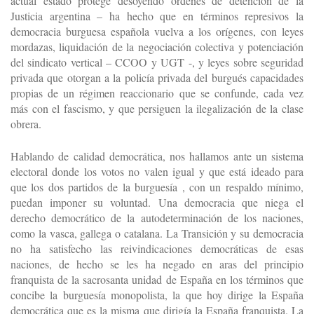
actual estado protege desoyendo órdenes de detención de la
Justicia argentina – ha hecho que en términos represivos la
democracia burguesa española vuelva a los orígenes, con leyes
mordazas, liquidación de la negociación colectiva y potenciación
del sindicato vertical – CCOO y UGT -, y leyes sobre seguridad
privada que otorgan a la policía privada del burgués capacidades
propias de un régimen reaccionario que se confunde, cada vez
más con el fascismo, y que persiguen la ilegalización de la clase
obrera.
Hablando de calidad democrática, nos hallamos ante un sistema
electoral donde los votos no valen igual y que está ideado para
que los dos partidos de la burguesía , con un respaldo mínimo,
puedan imponer su voluntad. Una democracia que niega el
derecho democrático de la autodeterminación de los naciones,
como la vasca, gallega o catalana. La Transición y su democracia
no ha satisfecho las reivindicaciones democráticas de esas
naciones, de hecho se les ha negado en aras del principio
franquista de la sacrosanta unidad de España en los términos que
concibe la burguesía monopolista, la que hoy dirige la España
democrática que es la misma que dirigía la España franquista. La