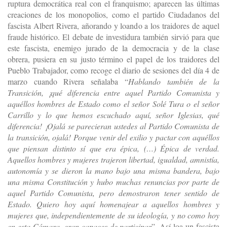
ruptura democrática real con el franquismo; aparecen las últimas
creaciones de los monopolios, como el partido Ciudadanos del
fascista Albert Rivera, añorando y loando a los traidores de aquel
fraude histórico. El debate de investidura también sirvió para que
este fascista, enemigo jurado de la democracia y de la clase
obrera, pusiera en su justo término el papel de los traidores del
Pueblo Trabajador, como recoge el diario de sesiones del día 4 de
marzo cuando Rivera señalaba “
Hablando también de la
Transición, ¡qué diferencia entre aquel Partido Comunista y
aquéllos hombres de Estado como el señor Solé Tura o el señor
Carrillo y lo que hemos escuchado aquí, señor Iglesias, qué
diferencia! ¡Ojalá se parecieran ustedes al Partido Comunista de
la transición, ojalá! Porque venir del exilio y pactar con aquéllos
que piensan distinto sí que era épica, (…) Épica de verdad.
Aquellos hombres y mujeres trajeron libertad, igualdad, amnistía,
autonomía y se dieron la mano bajo una misma bandera, bajo
una misma Constitución y hubo muchas renuncias por parte de
aquel Partido Comunista, pero demostraron tener sentido de
Estado. Quiero hoy aquí homenajear a aquellos hombres y
mujeres que, independientemente de su ideología, y no como hoy
en esta Cámara, eran capaces de participar
”. Así loa un fascista