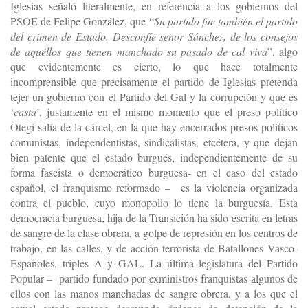
Iglesias señaló literalmente, en referencia a los gobiernos del
PSOE de Felipe González, que “
Su partido fue también el partido
del crimen de Estado. Desconfíe señor Sánchez, de los consejos
de aquéllos que tienen manchado su pasado de cal viva
”, algo
que evidentemente es cierto, lo que hace totalmente
incomprensible que precisamente el partido de Iglesias pretenda
tejer un gobierno con el Partido del Gal y la corrupción y que es
‘
casta
’, justamente en el mismo momento que el preso político
Otegi salía de la cárcel, en la que hay encerrados presos políticos
comunistas, independentistas, sindicalistas, etcétera, y que dejan
bien patente que el estado burgués, independientemente de su
forma fascista o democrático burguesa- en el caso del estado
español, el franquismo reformado – es la violencia organizada
contra el pueblo, cuyo monopolio lo tiene la burguesía. Esta
democracia burguesa, hija de la Transición ha sido escrita en letras
de sangre de la clase obrera, a golpe de represión en los centros de
trabajo, en las calles, y de acción terrorista de Batallones Vasco-
Españoles, triples A y GAL. La última legislatura del Partido
Popular – partido fundado por exministros franquistas algunos de
ellos con las manos manchadas de sangre obrera, y a los que el