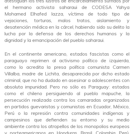
atestiguan los tres lustros de encarcelamiento sufridos por
el hermano activista saharaui de CODESA Yahya
Mohamed Elhafed Iazza, víctima de todo tipo de
vejaciones, torturas, malos tratos, aislamiento y
desatención médica en la cárcel, habiendo sido su delito la
lucha por la defensa de los derechos humanos y la
dignidad y la emancipación del pueblo saharaui.
En el continente americano, estados fascistas como el
paraguayo reprimen al activismo político de izquierda,
como lo acredita la presa política comunista Carmen
Villalba, madre de Lichita, desaparecida por dicho estado
criminal, que no ha dudado en asesinar a adolescentes con
absoluta impunidad. Pero no sólo es Paraguay: estados
como el chileno persiguiendo al pueblo mapuche, la
persecución realizada contra los camaradas organizados
en partidos guevaristas y comunistas en Ecuador, México,
Perú o la represión contra comunidades indígenas y
campesinos que defienden su entorno y su medio
ambiente contra los atropellos de los monopolios europeos
y norteamericanos en Honduras, Brasil, Colombia, Perú,