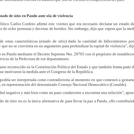
tado de sitio en Pando ante ola de violencia
tico Carlos Cordero afirmó este viernes que era necesario declarar un estado de
te de ocho personas y decenas de heridos. Sin embargo, dijo que espera que la me
tas características (estado de sitio) dada la cantidad de fallecimientos por
y que no se convierta en un argumento para profundizar la espiral de violencia”, di
en Pando mediante el Decreto Supremo Nro. 29705 con el propósito de restablecer e
rvicio de la Prefectura de ese departamento.
urso reconocido en la Constitución Política del Estado y que también forma parte 
 que motivaron la medida ante el Congreso de la República.
dría ser interpretada como contradictoria al momento en que comenzó a gestarse 
ío, en representación del denominado Consejo Nacional Democrático (Conalde).
al negativa y más bien como un paso conducente a encontrar una solución”, apuntó 
e sitio no es la única alternativa de para llevar la paz a Pando, ello contribuirá 