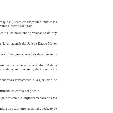
es que el jueves emboscaron a indefensos
untos internos del país.
ento a los bolivianos provocando dolor y
a Naval, además del Jefe de Estado Mayor
nes civiles generadas en los departamentos
tán enmarcadas en el artículo 208 de la
to del aparato estatal y de los servicios
bedecerá estrictamente a la ejecución de
ilizado en contra del pueblo.
y patriotismo a cualquier amenaza de esos
jera pise territorio nacional y rechazó de