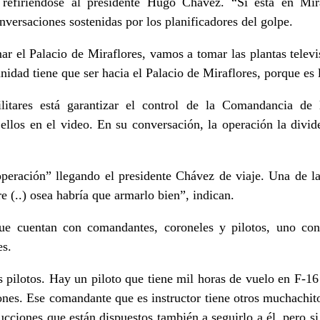
 refiriéndose al presidente Hugo Chávez. “Si está en Mir
nversaciones sostenidas por los planificadores del golpe.
 el Palacio de Miraflores, vamos a tomar las plantas televis
nidad tiene que ser hacia el Palacio de Miraflores, porque es
ilitares está garantizar el control de la Comandancia de
ellos en el video. En su conversación, la operación la divide
peración” llegando el presidente Chávez de viaje. Una de las
re (..) osea habría que armarlo bien”, indican.
ue cuentan con comandantes, coroneles y pilotos, uno co
es.
 pilotos. Hay un piloto que tiene mil horas de vuelo en F-16 y
ones. Ese comandante que es instructor tiene otros muchachit
rucciones que están dispuestos también a seguirlo a él, pero s