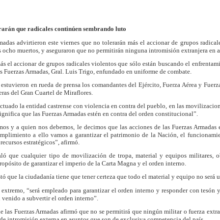
rarán que radicales continúen sembrando luto
das advirtieron este viernes que no tolerarán más el accionar de grupos radical
ocho muertos, y aseguraron que no permitirán ninguna intromisión extranjera en as
el accionar de grupos radicales violentos que sólo están buscando el enfrentami
as Fuerzas Armadas, Gral. Luis Trigo, enfundado en uniforme de combate.
stuvieron en rueda de prensa los comandantes del Ejército, Fuerza Aérea y Fuerz
ras del Gran Cuartel de Miraflores.
ctuado la entidad castrense con violencia en contra del pueblo, en las movilizacio
ignifica que las Fuerzas Armadas estén en contra del orden constitucional”.
 y a quien nos debemos, le decimos que las acciones de las Fuerzas Armadas es
mplimiento a ello vamos a garantizar el patrimonio de la Nación, el funcionamien
recursos estratégicos”, afirmó.
 que cualquier tipo de movilización de tropa, material y equipos militares, o
ropósito de garantizar el imperio de la Carta Magna y el orden interno.
que la ciudadanía tiene que tener certeza que todo el material y equipo no será ut
 extremo, “será empleado para garantizar el orden interno y responder con tesón 
venido a subvertir el orden interno”.
 las Fuerzas Armadas afirmó que no se permitirá que ningún militar o fuerza extran
de intromisión externa en asuntos que son de exclusiva competencia del país.