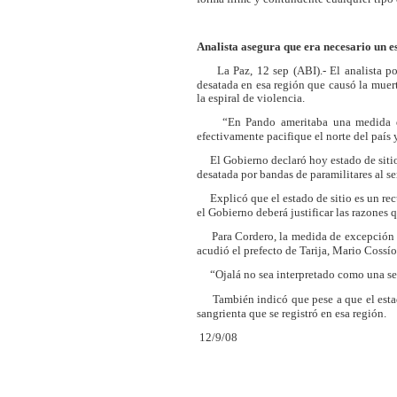
Analista asegura que era necesario un es
La Paz, 12 sep (ABI).- El analista polí
desatada en esa región que causó la muer
la espiral de violencia.
“En Pando ameritaba una medida de es
efectivamente pacifique el norte del país 
El Gobierno declaró hoy estado de sitio 
desatada por bandas de paramilitares al se
Explicó que el estado de sitio es un rec
el Gobierno deberá justificar las razones
Para Cordero, la medida de excepción po
acudió el prefecto de Tarija, Mario Coss
“Ojalá no sea interpretado como una señ
También indicó que pese a que el estado d
sangrienta que se registró en esa región.
12/9/08