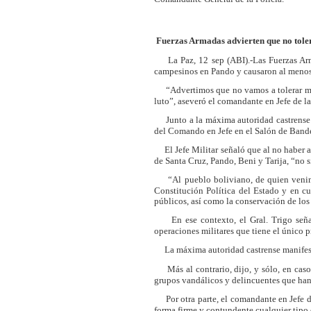
Fuerzas Armadas advierten que no tole
La Paz, 12 sep (ABI).-Las Fuerzas Arma
campesinos en Pando y causaron al menos 
“Advertimos que no vamos a tolerar más 
luto”, aseveró el comandante en Jefe de l
Junto a la máxima autoridad castrense e
del Comando en Jefe en el Salón de Bande
El Jefe Militar señaló que al no haber a
de Santa Cruz, Pando, Beni y Tarija, “no s
“Al pueblo boliviano, de quien venimos
Constitución Política del Estado y en cu
públicos, así como la conservación de los 
En ese contexto, el Gral. Trigo señaló
operaciones militares que tiene el único p
La máxima autoridad castrense manifestó 
Más al contrario, dijo, y sólo, en caso
grupos vandálicos y delincuentes que han 
Por otra parte, el comandante en Jefe de
forma firme y contundente cualquier tipo 