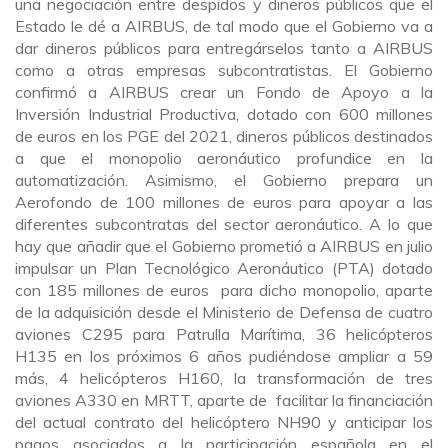
una negociación entre despidos y dineros públicos que el
Estado le dé a AIRBUS, de tal modo que el Gobierno va a
dar dineros públicos para entregárselos tanto a AIRBUS
como a otras empresas subcontratistas. El Gobierno
confirmó a AIRBUS crear un Fondo de Apoyo a la
Inversión Industrial Productiva, dotado con 600 millones
de euros en los PGE del 2021, dineros públicos destinados
a que el monopolio aeronáutico profundice en la
automatización. Asimismo, el Gobierno prepara un
Aerofondo de 100 millones de euros para apoyar a las
diferentes subcontratas del sector aeronáutico. A lo que
hay que añadir que el Gobierno prometió a AIRBUS en julio
impulsar un Plan Tecnológico Aeronáutico (PTA) dotado
con 185 millones de euros para dicho monopolio, aparte
de la adquisición desde el Ministerio de Defensa de cuatro
aviones C295 para Patrulla Marítima, 36 helicópteros
H135 en los próximos 6 años pudiéndose ampliar a 59
más, 4 helicópteros H160, la transformación de tres
aviones A330 en MRTT, aparte de facilitar la financiación
del actual contrato del helicóptero NH90 y anticipar los
pagos asociados a la participación española en el