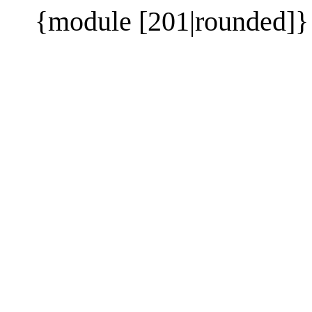
{module [201|rounded]}