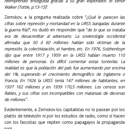
reemprendió enseguida gracias a su gran explorador, el señor
Walker (Tottle, p.13-15)
”.
Zemskov, a la pregunta realizada sobre “
¿Qué le parecen las
cifras sobre represión y mortandad en la URSS barajadas durante
la guerra fría?
”, no dudó en responder que “
de lo que se trataba
era de desacreditar al adversario. La sovietología occidental
afirmaba que 50 ó 60 millones habían sido víctimas de la
represión, la colectivización, el hambre, etc. En 1976, Solzhenitsyn
dijo que entre 1917 y 1959 en la URSS habían muerto 110
millones de personas. Es difícil comentar estas tonterías. La
realidad es que la población del país fue aumentando por encima
del 1%, superando el crecimiento demográfico de Inglaterra o
Francia. En 1926 la URSS tenía 147 millones de habitantes, en
1937 162 millones y en 1939 170,5 millones. Los censos son
fiables, y sus cifras son incompatibles con matanzas de decenas
de millones.
”.
Evidentemente, a Zemskov los capitalistas no lo pasean por los
platós de televisión ni por los estudios de radio, como sí hacen
con los fascistas que repiten como papagayos la propaganda
nazi.