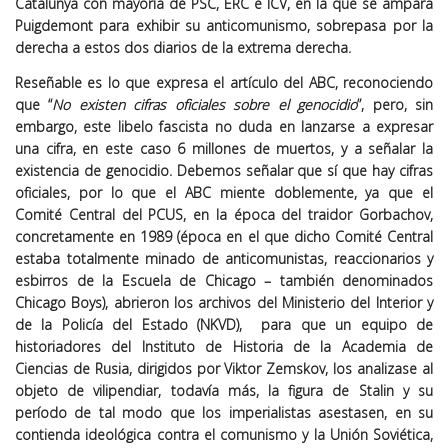
Catalunya con mayoría de PSC, ERC e ICV, en la que se ampara
Puigdemont para exhibir su anticomunismo, sobrepasa por la
derecha a estos dos diarios de la extrema derecha.
Reseñable es lo que expresa el artículo del ABC, reconociendo
que “
No existen cifras oficiales sobre el genocidio
”, pero, sin
embargo, este libelo fascista no duda en lanzarse a expresar
una cifra, en este caso 6 millones de muertos, y a señalar la
existencia de genocidio. Debemos señalar que sí que hay cifras
oficiales, por lo que el ABC miente doblemente, ya que el
Comité Central del PCUS, en la época del traidor Gorbachov,
concretamente en 1989 (época en el que dicho Comité Central
estaba totalmente minado de anticomunistas, reaccionarios y
esbirros de la Escuela de Chicago – también denominados
Chicago Boys), abrieron los archivos del Ministerio del Interior y
de la Policía del Estado (NKVD), para que un equipo de
historiadores del Instituto de Historia de la Academia de
Ciencias de Rusia, dirigidos por Viktor Zemskov, los analizase al
objeto de vilipendiar, todavía más, la figura de Stalin y su
período de tal modo que los imperialistas asestasen, en su
contienda ideológica contra el comunismo y la Unión Soviética,