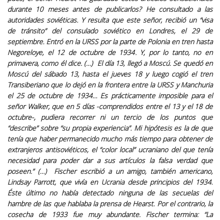
durante 10 meses antes de publicarlos? He consultado a las
autoridades soviéticas. Y resulta que este señor, recibió un “visa
de tránsito” del consulado soviético en Londres, el 29 de
septiembre. Entró en la URSS por la parte de Polonia en tren hasta
Negoreloye, el 12 de octubre de 1934. Y, por lo tanto, no en
primavera, como él dice. (…) El día 13, llegó a Moscú. Se quedó en
Moscú del sábado 13, hasta el jueves 18 y luego cogió el tren
Transiberiano que lo dejó en la frontera entre la URSS y Manchuria
el 25 de octubre de 1934… Es prácticamente imposible para el
señor Walker, que en 5 días -comprendidos entre el 13 y el 18 de
octubre-, pudiera recorrer ni un tercio de los puntos que
“describe” sobre “su propia experiencia”. Mi hipótesis es la de que
tenía que haber permanecido mucho más tiempo para obtener de
extranjeros antisoviéticos, el “color local” ucraniano del que tenía
necesidad para poder dar a sus artículos la falsa verdad que
poseen.” (…) Fischer escribió a un amigo, también americano,
Lindsay Parrott, que vivía en Ucrania desde principios del 1934.
Éste último no había detectado ninguna de las secuelas del
hambre de las que hablaba la prensa de Hearst. Por el contrario, la
cosecha de 1933 fue muy abundante. Fischer termina: “La