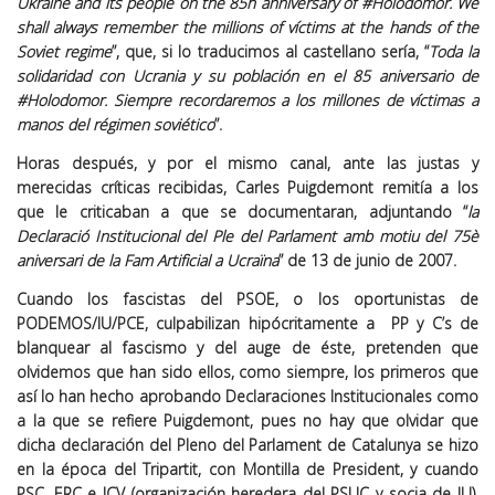
Ukraine and its people on the 85h anniversary of #Holodomor. We
shall always remember the millions of víctims at the hands of the
Soviet regime
”, que, si lo traducimos al castellano sería, “
Toda la
solidaridad con Ucrania y su población en el 85 aniversario de
#Holodomor. Siempre recordaremos a los millones de víctimas a
manos del régimen soviético
”.
Horas después, y por el mismo canal, ante las justas y
merecidas críticas recibidas, Carles Puigdemont remitía a los
que le criticaban a que se documentaran, adjuntando “
la
Declaració Institucional del Ple del Parlament amb motiu del 75è
aniversari de la Fam Artificial a Ucraïna
” de 13 de junio de 2007.
Cuando los fascistas del PSOE, o los oportunistas de
PODEMOS/IU/PCE, culpabilizan hipócritamente a PP y C’s de
blanquear al fascismo y del auge de éste, pretenden que
olvidemos que han sido ellos, como siempre, los primeros que
así lo han hecho aprobando Declaraciones Institucionales como
a la que se refiere Puigdemont, pues no hay que olvidar que
dicha declaración del Pleno del Parlament de Catalunya se hizo
en la época del Tripartit, con Montilla de President, y cuando
PSC, ERC e ICV (organización heredera del PSUC y socia de IU),