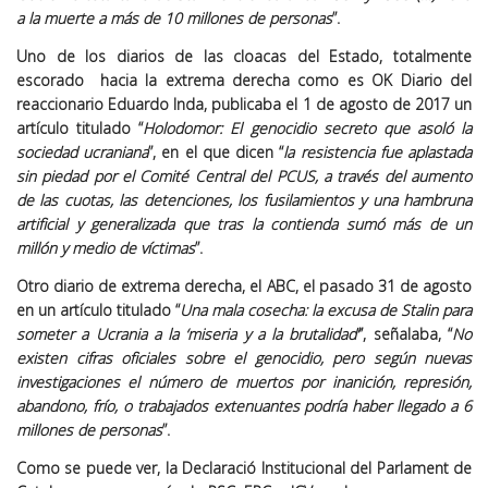
a la muerte a más de 10 millones de personas
”.
Uno de los diarios de las cloacas del Estado, totalmente
escorado hacia la extrema derecha como es OK Diario del
reaccionario Eduardo Inda, publicaba el 1 de agosto de 2017 un
artículo titulado “
Holodomor: El genocidio secreto que asoló la
sociedad ucraniana
”, en el que dicen “
la resistencia fue aplastada
sin piedad por el Comité Central del PCUS, a través del aumento
de las cuotas, las detenciones, los fusilamientos y una hambruna
artificial y generalizada que tras la contienda sumó más de un
millón y medio de víctimas
”.
Otro diario de extrema derecha, el ABC, el pasado 31 de agosto
en un artículo titulado “
Una mala cosecha: la excusa de Stalin para
someter a Ucrania a la ‘miseria y a la brutalidad’
”, señalaba, “
No
existen cifras oficiales sobre el genocidio, pero según nuevas
investigaciones el número de muertos por inanición, represión,
abandono, frío, o trabajados extenuantes podría haber llegado a 6
millones de personas
”.
Como se puede ver, la Declaració Institucional del Parlament de