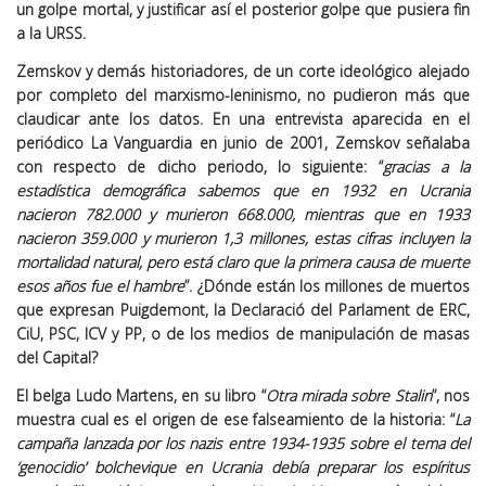
un golpe mortal, y justificar así el posterior golpe que pusiera fin
a la URSS.
Zemskov y demás historiadores, de un corte ideológico alejado
por completo del marxismo-leninismo, no pudieron más que
claudicar ante los datos. En una entrevista aparecida en el
periódico La Vanguardia en junio de 2001, Zemskov señalaba
con respecto de dicho periodo, lo siguiente: “
gracias a la
estadística demográfica sabemos que en 1932 en Ucrania
nacieron 782.000 y murieron 668.000, mientras que en 1933
nacieron 359.000 y murieron 1,3 millones, estas cifras incluyen la
mortalidad natural, pero está claro que la primera causa de muerte
esos años fue el hambre
”. ¿Dónde están los millones de muertos
que expresan Puigdemont, la Declaració del Parlament de ERC,
CiU, PSC, ICV y PP, o de los medios de manipulación de masas
del Capital?
El belga Ludo Martens, en su libro “
Otra mirada sobre Stalin
”, nos
muestra cual es el origen de ese falseamiento de la historia: “
La
campaña lanzada por los nazis entre 1934-1935 sobre el tema del
‘genocidio’ bolchevique en Ucrania debía preparar los espíritus