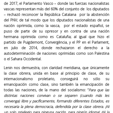
de 2017, el Parlamento Vasco – donde las fuerzas nacionalistas
vascas representan más del 60% del conjunto de los diputados
– rechazó reconocer la República Catalana por la abstención
del PNV; de tal modo que los diputados nacionalistas de una
nación oprimida, como la vasca, por el estado español, se
puso de parte de su opresor y en contra de una nación
hermana oprimida como es Cataluña; al igual que hizo el
partido de Puigdemont, Convergència, y el PP en el Parlament,
en julio de 2014, donde rechazaron el derecho a la
autodeterminación de naciones oprimidas como son Palestina
o el Sahara Occidental.
Lenin nos demuestra, con claridad meridiana, que únicamente
la clase obrera, unida en base al principio de clase, de su
internacionalismo proletario, conseguirá no sólo su
emancipación como clase, sino también la emancipación de
todas las naciones, de la mano del socialismo: “
Para que las
distintas naciones convivan o se separen (cuando más les
convenga) libre y pacíficamente, formando diferentes Estados, es
necesaria la plena democracia, defendida por la clase obrera. ¡Ni
un solo privilegio para ninguna nación, para ningún idioma! ¡Ni la