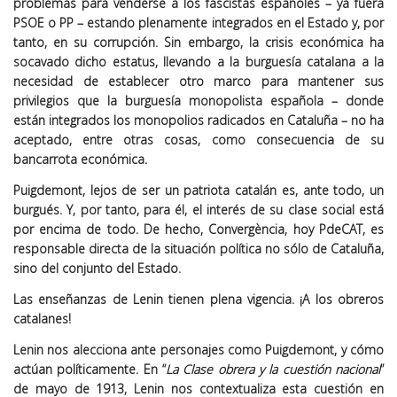
problemas para venderse a los fascistas españoles – ya fuera
PSOE o PP – estando plenamente integrados en el Estado y, por
tanto, en su corrupción. Sin embargo, la crisis económica ha
socavado dicho estatus, llevando a la burguesía catalana a la
necesidad de establecer otro marco para mantener sus
privilegios que la burguesía monopolista española – donde
están integrados los monopolios radicados en Cataluña – no ha
aceptado, entre otras cosas, como consecuencia de su
bancarrota económica.
Puigdemont, lejos de ser un patriota catalán es, ante todo, un
burgués. Y, por tanto, para él, el interés de su clase social está
por encima de todo. De hecho, Convergència, hoy PdeCAT, es
responsable directa de la situación política no sólo de Cataluña,
sino del conjunto del Estado.
Las enseñanzas de Lenin tienen plena vigencia. ¡A los obreros
catalanes!
Lenin nos alecciona ante personajes como Puigdemont, y cómo
actúan políticamente. En “
La Clase obrera y la cuestión nacional
”
de mayo de 1913, Lenin nos contextualiza esta cuestión en