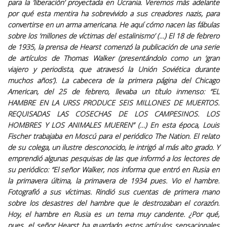
para la ‘liberación’ proyectada en Ucrania. Veremos más adelante
por qué esta mentira ha sobrevivido a sus creadores nazis, para
convertirse en un arma americana. He aquí cómo nacen las fábulas
sobre los ‘millones de víctimas del estalinismo’ (…) El 18 de febrero
de 1935, la prensa de Hearst comenzó la publicación de una serie
de artículos de Thomas Walker (presentándolo como un ‘gran
viajero y periodista, que atravesó la Unión Soviética durante
muchos años’). La cabecera de la primera página del Chicago
American, del 25 de febrero, llevaba un título inmenso: “EL
HAMBRE EN LA URSS PRODUCE SEIS MILLONES DE MUERTOS.
REQUISADAS LAS COSECHAS DE LOS CAMPESINOS. LOS
HOMBRES Y LOS ANIMALES MUEREN” (…)
En esta época, Louis
Fischer trabajaba en Moscú para el periódico The Nation. El relato
de su colega, un ilustre desconocido, le intrigó al más alto grado. Y
emprendió algunas pesquisas de las que informó a los lectores de
su periódico: “El señor Walker, nos informa que entró en Rusia en
la primavera última, la primavera de 1934 pues. Vio el hambre.
Fotografió a sus víctimas. Rindió sus cuentas de primera mano
sobre los desastres del hambre que le destrozaban el corazón.
Hoy, el hambre en Rusia es un tema muy candente. ¿Por qué,
pues, el señor Hearst ha guardado estos artículos sensacionales