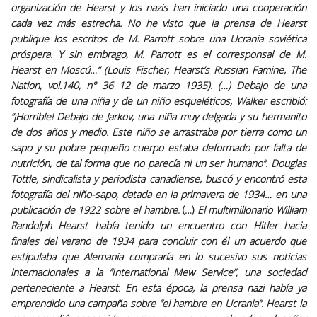
organización de Hearst y los nazis han iniciado una cooperación
cada vez más estrecha. No he visto que la prensa de Hearst
publique los escritos de M. Parrott sobre una Ucrania soviética
próspera. Y sin embrago, M. Parrott es el corresponsal de M.
Hearst en Moscú…”
(Louis Fischer, Hearst’s Russian Famine, The
Nation, vol.140, n° 36 12 de marzo 1935).
(…) Debajo de una
fotografía de una niña y de un niño esqueléticos, Walker escribió:
“¡Horrible! Debajo de Jarkov, una niña muy delgada y su hermanito
de dos años y medio. Este niño se arrastraba por tierra como un
sapo y su pobre pequeño cuerpo estaba deformado por falta de
nutrición, de tal forma que no parecía ni un ser humano”. Douglas
Tottle, sindicalista y periodista canadiense, buscó y encontró esta
fotografía del niño-sapo, datada en la primavera de 1934… en una
publicación de 1922 sobre el hambre
. (…)
El multimillonario William
Randolph Hearst había tenido un encuentro con Hitler hacia
finales del verano de 1934 para concluir con él un acuerdo que
estipulaba que Alemania compraría en lo sucesivo sus noticias
internacionales a la “International Mew Service”, una sociedad
perteneciente a Hearst. En esta época, la prensa nazi había ya
emprendido una campaña sobre “el hambre en Ucrania”. Hearst la