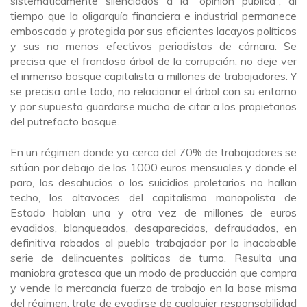
sistemáticamente silenciados a la “opinión pública”, al
tiempo que la oligarquía financiera e industrial permanece
emboscada y protegida por sus eficientes lacayos políticos
y sus no menos efectivos periodistas de cámara. Se
precisa que el frondoso árbol de la corrupción, no deje ver
el inmenso bosque capitalista a millones de trabajadores. Y
se precisa ante todo, no relacionar el árbol con su entorno
y por supuesto guardarse mucho de citar a los propietarios
del putrefacto bosque.
En un régimen donde ya cerca del 70% de trabajadores se
sitúan por debajo de los 1000 euros mensuales y donde el
paro, los desahucios o los suicidios proletarios no hallan
techo, los altavoces del capitalismo monopolista de
Estado hablan una y otra vez de millones de euros
evadidos, blanqueados, desaparecidos, defraudados, en
definitiva robados al pueblo trabajador por la inacabable
serie de delincuentes políticos de turno. Resulta una
maniobra grotesca que un modo de producción que compra
y vende la mercancía fuerza de trabajo en la base misma
del régimen, trate de evadirse de cualquier responsabilidad