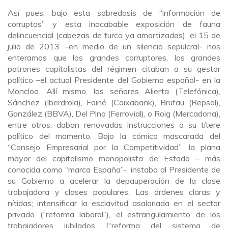
Así pues, bajo esta sobredosis de “información de
corruptos” y esta inacabable exposición de fauna
delincuencial (cabezas de turco ya amortizadas), el 15 de
julio de 2013 –en medio de un silencio sepulcral- nos
enteramos que los grandes corruptores, los grandes
patrones capitalistas del régimen citaban a su gestor
político –el actual Presidente del Gobierno español- en la
Moncloa. Allí mismo, los señores Alierta (Telefónica),
Sánchez (Iberdrola), Fainé (Caixabank), Brufau (Repsol),
González (BBVA), Del Pino (Ferrovial), o Roig (Mercadona),
entre otros, daban renovadas instrucciones a su títere
político del momento. Bajo la cómica mascarada del
“Consejo Empresarial por la Competitividad”, la plana
mayor del capitalismo monopolista de Estado – más
conocida como “marca España”-, instaba al Presidente de
su Gobierno a acelerar la depauperación de la clase
trabajadora y clases populares. Las órdenes claras y
nítidas; intensificar la esclavitud asalariada en el sector
privado (“reforma laboral”), el estrangulamiento de los
trabajadores jubilados (“reforma del sistema de