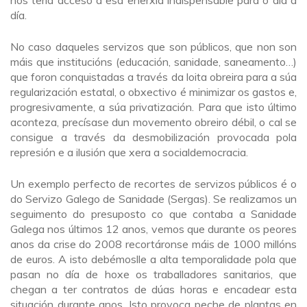
día.
No caso daqueles servizos que son públicos, que non son
máis que institucións (educación, sanidade, saneamento…)
que foron conquistadas a través da loita obreira para a súa
regularización estatal, o obxectivo é minimizar os gastos e,
progresivamente, a súa privatización. Para que isto último
aconteza, precísase dun movemento obreiro débil, o cal se
consigue a través da desmobilización provocada pola
represión e a ilusión que xera a socialdemocracia.
Un exemplo perfecto de recortes de servizos públicos é o
do Servizo Galego de Sanidade (Sergas). Se realizamos un
seguimento do presuposto co que contaba a Sanidade
Galega nos últimos 12 anos, vemos que durante os peores
anos da crise do 2008 recortáronse máis de 1000 millóns
de euros. A isto debémoslle a alta temporalidade pola que
pasan no día de hoxe os traballadores sanitarios, que
chegan a ter contratos de dúas horas e encadear esta
situación durante anos. Isto provoca peche de plantas en