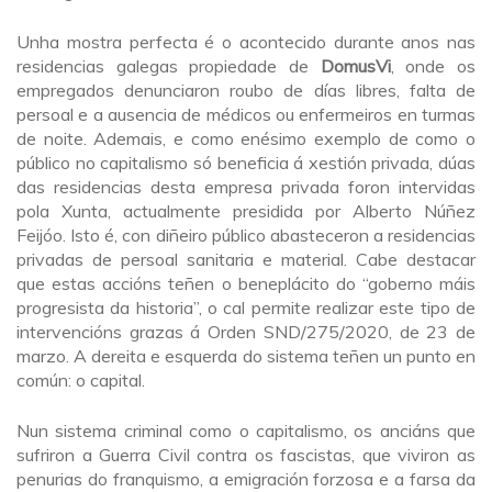
Unha mostra perfecta é o acontecido durante anos nas
residencias galegas propiedade de
DomusVi
, onde os
empregados denunciaron roubo de días libres, falta de
persoal e a ausencia de médicos ou enfermeiros en turmas
de noite. Ademais, e como enésimo exemplo de como o
público no capitalismo só beneficia á xestión privada, dúas
das residencias desta empresa privada foron intervidas
pola Xunta, actualmente presidida por Alberto Núñez
Feijóo. Isto é, con diñeiro público abasteceron a residencias
privadas de persoal sanitaria e material. Cabe destacar
que estas accións teñen o beneplácito do “goberno máis
progresista da historia”, o cal permite realizar este tipo de
intervencións grazas á Orden SND/275/2020, de 23 de
marzo. A dereita e esquerda do sistema teñen un punto en
común: o capital.
Nun sistema criminal como o capitalismo, os anciáns que
sufriron a Guerra Civil contra os fascistas, que viviron as
penurias do franquismo, a emigración forzosa e a farsa da