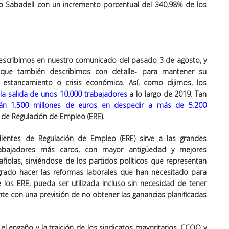
o Sabadell con un incremento porcentual del 340,98% de los
describimos en nuestro comunicado del pasado 3 de agosto, y
-que también describimos con detalle- para mantener su
 estancamiento o crisis económica. Así, como dijimos, los
la salida de unos 10.000 trabajadores
a lo largo de 2019. Tan
rán 1.500 millones de euros en despedir a más de 5.200
 de Regulación de Empleo (ERE).
ientes de Regulación de Empleo (ERE) sirve a las grandes
abajadores más caros, con mayor antigüedad y mejores
añolas, sirviéndose de los partidos políticos que representan
ogrado hacer las reformas laborales que han necesitado para
 los ERE, pueda ser utilizada incluso sin necesidad de tener
e con una previsión de no obtener las ganancias planificadas
el engaño y la traición de los sindicatos mayoritarios, CCOO y