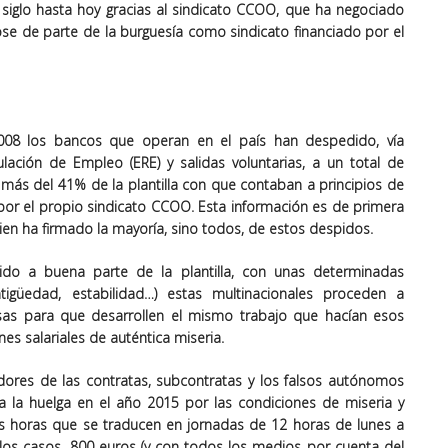
siglo hasta hoy gracias al sindicato CCOO, que ha negociado
se de parte de la burguesía como sindicato financiado por el
008 los bancos que operan en el país han despedido, vía
ulación de Empleo (ERE) y salidas voluntarias, a un total de
más del 41% de la plantilla con que contaban a principios de
 por el propio sindicato CCOO. Esta información es de primera
ien ha firmado la mayoría, sino todos, de estos despidos.
do a buena parte de la plantilla, con unas determinadas
ntigüedad, estabilidad…) estas multinacionales proceden a
sas para que desarrollen el mismo trabajo que hacían esos
es salariales de auténtica miseria.
adores de las contratas, subcontratas y los falsos autónomos
 a la huelga en el año 2015 por las condiciones de miseria y
os horas que se traducen en jornadas de 12 horas de lunes a
los casos, 800 euros (y con todos los medios por cuenta del