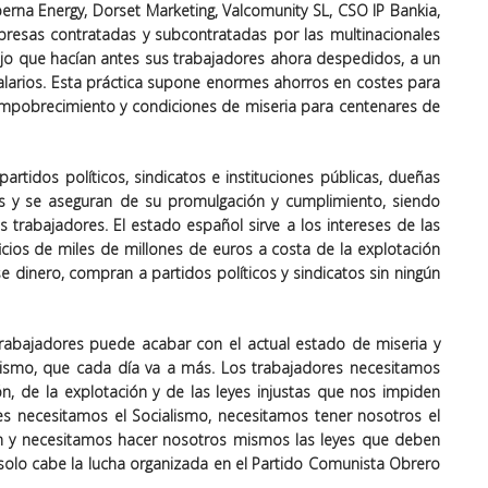
erna Energy, Dorset Marketing, Valcomunity SL, CSO IP Bankia,
mpresas contratadas y subcontratadas por las multinacionales
jo que hacían antes sus trabajadores ahora despedidos, a un
salarios. Esta práctica supone enormes ahorros en costes para
n empobrecimiento y condiciones de miseria para centenares de
artidos políticos, sindicatos e instituciones públicas, dueñas
es y se aseguran de su promulgación y cumplimiento, siendo
os trabajadores. El estado español sirve a los intereses de las
cios de miles de millones de euros a costa de la explotación
se dinero, compran a partidos políticos y sindicatos sin ningún
 trabajadores puede acabar con el actual estado de miseria y
alismo, que cada día va a más. Los trabajadores necesitamos
ón, de la explotación y de las leyes injustas que nos impiden
res necesitamos el Socialismo, necesitamos tener nosotros el
n y necesitamos hacer nosotros mismos las leyes que deben
o, solo cabe la lucha organizada en el Partido Comunista Obrero