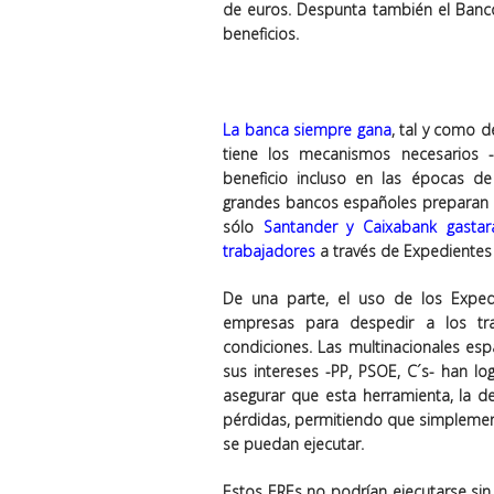
de euros. Despunta también el Banc
beneficios.
La banca siempre gana
, tal y como 
tiene los mecanismos necesarios 
beneficio incluso en las épocas de
grandes bancos españoles preparan
sólo
Santander y Caixabank gasta
trabajadores
a través de Expedientes
De una parte, el uso de los Exped
empresas para despedir a los tr
condiciones. Las multinacionales esp
sus intereses -PP, PSOE, C´s- han l
asegurar que esta herramienta, la de
pérdidas, permitiendo que simplement
se puedan ejecutar.
Estos EREs no podrían ejecutarse sin 