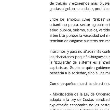
de trabajo y extraernos más plusval
gracias al gobierno andaluz, podrá co
Entre los ámbitos cuyas “trabas” se
urbanismo pesca, sector agroalimenta
salud pública, turismo, suelos, verti
a temblar porque la voracidad del me
terminar de cargarse nuestros recurso
Insistimos, y para no añadir más conf
los charlatanes pequeño-burgueses de 
la “izquierda” del sistema es el gr
capitalistas. Gobierne quien gobier
beneficia a la sociedad, sino a una min
Como pequeñas muestras de esta nue
– Modificación de la Ley de Ordena
adapta a la Ley de Costas aprobad
explotación económica de las costas