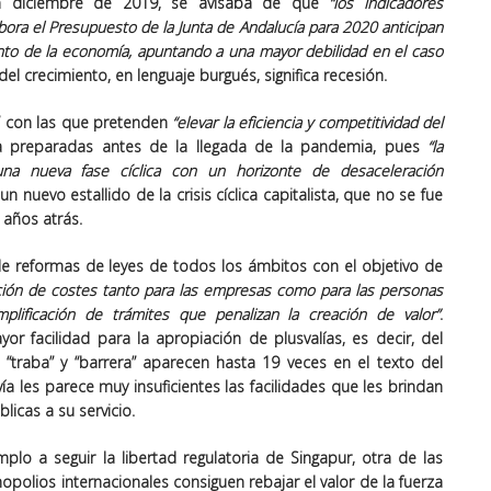
n diciembre de 2019, se avisaba de que
“los indicadores
ora el Presupuesto de la Junta de Andalucía para 2020 anticipan
nto de la economía
, apuntando a una mayor debilidad en el caso
el crecimiento, en lenguaje burgués, significa recesión.
s” con las que pretenden
“elevar la eficiencia y competitividad del
 preparadas antes de la llegada de la pandemia, pues
“la
 una
nueva fase cíclica
con un horizonte de desaceleración
un nuevo estallido de la crisis cíclica capitalista, que no se fue
años atrás.
de reformas de leyes de todos los ámbitos con el objetivo de
ión de costes tanto para las empresas
como para las personas
mplificación
de trámites que penalizan la
creación de valor
”
.
yor facilidad para la apropiación de plusvalías, es decir, del
 “traba” y “barrera” aparecen hasta 19 veces en el texto del
a les parece muy insuficientes las facilidades que les brindan
licas a su servicio.
lo a seguir la libertad regulatoria de Singapur, otra de las
opolios internacionales consiguen rebajar el valor de la fuerza