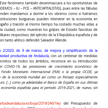
. Este fenómeno también desenmascara a los oportunistas de
ODEMOS – IU – PCE – ANTICAPITALISTAS), pues entre las fábulas
tenden mandarnos a dormir a los obreros como si fuéramos
stituciones burguesas pueden intervenir en la economía en
 engaño y traición al mismo tiempo ha costado muchas vidas a
 la ciudad, como muestras los golpes de Estado fascistas de
itares respectivos del ejército de la II República española y de
on tanto ahínco defendió Salvador Allende.
ey 2/2020, de 9 de marzo, de mejora y simplificación de la
ividad productiva de Andalucía
, con un centenar de medidas
ecretos de todos los ámbitos, reconoce en su introducción
del COVID-19
, las previsiones de crecimiento económico de
 Fondo Monetario Internacional (FMI) o la propia OCDE, ya
ón de la economía mundial así como un
frenazo especialmente
uro
. […] como ya adelantaba el Banco de España en sus últimas
 economía española para el periodo 2019-2021, de nuevo,
sin
juntadeandalucia.es/boja/2019/246/1ley
del Presupuesto de