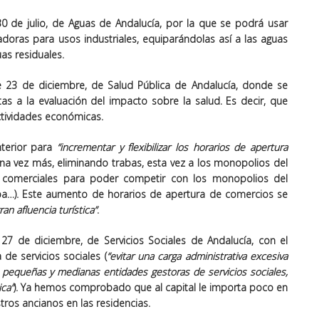
30 de julio, de
Aguas
de Andalucía, por la que se podrá usar
doras para usos industriales, equiparándolas así a las aguas
as residuales.
de 23 de diciembre, de
Salud Pública
de Andalucía, donde se
tas a la evaluación del impacto sobre la salud. Es decir, que
ctividades económicas.
terior para
“incrementar y
flexibilizar los horarios de apertura
Una vez más, eliminando trabas, esta vez a los monopolios del
 comerciales para poder competir con los monopolios del
ba…). Este aumento de horarios de apertura de comercios se
an afluencia turística”
.
e 27 de diciembre, de
Servicios Sociales
de Andalucía, con el
a de servicios sociales (
“evitar una carga administrativa excesiva
as pequeñas y medianas
entidades gestoras de servicios sociales
,
ica”
). Ya hemos comprobado que al capital le importa poco en
tros ancianos en las residencias.