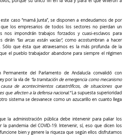
tivos, porque su único fin en la vida y para el que vinieron a
n este caso “mamá Junta”, se disponen a endeudarnos de por
a que los empresarios de todos los sectores no pierdan un
s nos impondrán trabajos forzados y cuasi-esclavos para
es dirán
“las arcas están vacías”
, como acostumbran a hacer
stas. Sólo que ésta que atravesamos es la más profunda de la
 que el pueblo trabajador abandone para siempre el régimen
ón Permanente del Parlamento de Andalucía convalidó con
ey por la vía de
“la tramitación de emergencia como mecanismo
 causa de acontecimientos
catastróficos
, de situaciones que
es que afecten a la
defensa nacional
.”
La supuesta superioridad
 otro sistema se desvanece como un azucarillo en cuanto llega
que la administración pública debe intervenir para paliar los
 la pandemia del COVID-19. Intervenir, sí, eso que dicen los
funcione bien y genere la riqueza que según ellos disfrutamos