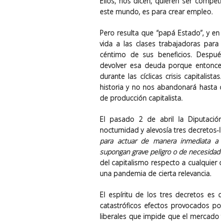
Ellos, nos dicen, quieren ser competi
este mundo, es para crear empleo.
Pero resulta que “papá Estado”, y e
vida a las clases trabajadoras par
céntimo de sus beneficios. Despué
devolver esa deuda porque entonc
durante las cíclicas crisis capitali
historia y no nos abandonará hasta
de producción capitalista.
El pasado 2 de abril la Diputaci
nocturnidad y alevosía tres decretos-l
para actuar de manera inmediata a
supongan grave peligro o de necesidad
del capitalismo respecto a cualquier
una pandemia de cierta relevancia.
El espíritu de los tres decretos es 
catastróficos efectos provocados por
liberales que impide que el mercado 