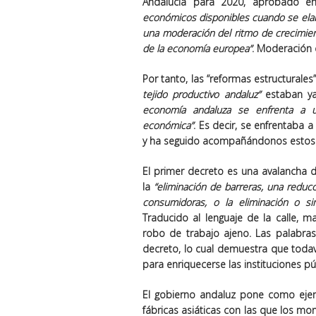
Andalucía para 2020, aprobado e
económicos disponibles cuando se elab
una
moderación del ritmo de crecimie
de la economía europea”
. Moderación d
Por tanto, las “reformas estructurale
tejido productivo andaluz”
estaban ya
economía andaluza se enfrenta a
económica”
. Es decir, se enfrentaba a 
y ha seguido acompañándonos estos 
El primer decreto es una avalancha 
la
“eliminación de
barreras
, una
reducc
consumidoras, o la eliminación o
si
Traducido al lenguaje de la calle, ma
robo de trabajo ajeno. Las palabras
decreto, lo cual demuestra que todaví
para enriquecerse las instituciones púb
El gobierno andaluz pone como ejemp
fábricas asiáticas con las que los mon