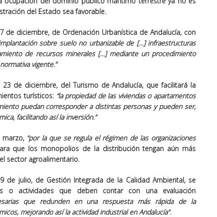
 la ocupación del dominio público marítimo terrestre ya
no es
stración del Estado sea favorable
.
17 de diciembre, de
Ordenación Urbanística
de Andalucía, con
la implantación sobre suelo no urbanizable de […]
infraestructuras
hamiento de recursos minerales
[…] mediante un procedimiento
 normativa vigente.”
e 23 de diciembre, del
Turismo
de Andalucía, que facilitará la
ientos turísticos:
“la propiedad de las viviendas o apartamentos
miento puedan corresponder a distintas personas y pueden ser,
ómica,
facilitando así la inversión
.”
e marzo,
“por la que se regula el régimen de las organizaciones
para que los
monopolios de la distribución
tengan aún más
el sector agroalimentario.
9 de julio, de Gestión Integrada de la
Calidad Ambiental
, se
es o actividades que deben contar con una evaluación
cesarias que redunden en una respuesta más rápida de la
cos, mejorando así la actividad industrial en Andalucía”
.