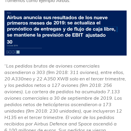
Tomemos como ejemplo Airbus.
“
Los pedidos brutos de aviones comerciales
ascendieron a 303 (9m 2018: 311 aviones), entre ellos,
20 A330neo y 22 A350 XWB solo en el tercer trimestre,
y los pedidos netos a 127 aviones (9m 2018: 256
aviones). La cartera de pedidos ha acumulado 7.133
aviones comerciales a 30 de septiembre de 2019. Los
pedidos netos de helicópteros ascendieron a 173
unidades (9m 2018: 230 unidades), que incluyeron 12
H135 en el tercer trimestre. El valor de los pedidos
recibidos por Airbus Defence and Space ascendió a
6.100 millones de euros. Sus pedidos se vieron