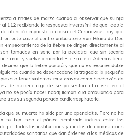
mienza a finales de marzo cuando al observar que su hija
r al 112 recibiendo la respuesta inverosímil de que “
debía
o de atención impuesto a causa del Coronavirus hay que
ud, en este caso el centro ambulatorio San Hilario de Dos
n empeoramiento de la fiebre se dirigen directamente al
son tomados en serio por la pediatra, que sin tocarla
paracetamol y vuelve a mandarles a su casa. Además tiene
y decirles que la fiebre pasará y que no es recomendable
ía siguiente cuando se desencadena la tragedia: la pequeña
empieza a tener síntomas muy graves como hinchazón de
dres de manera urgente se presentan otra vez en el
 ya no se podía hacer nada) llaman a la ambulancia para
ere tras su segunda parada cardiorrespiratoria.
cia que su muerte ha sido por una apendicitis. Pero no ha
 a su hija, sino el pánico sembrado incluso entre los
ido por todas las instituciones y medios de comunicación
 autoridades sanitarias que dan órdenes a los médicos de