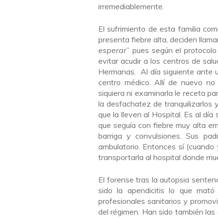
irremediablemente.
El sufrimiento de esta familia co
presenta fiebre alta, deciden llama
esperar
” pues según el protocol
evitar acudir a los centros de sal
Hermanas. Al día siguiente ante u
centro médico. Allí de nuevo no 
siquiera ni examinarla le receta 
la desfachatez de tranquilizarlos 
que la lleven al Hospital. Es al d
que seguía con fiebre muy alta 
barriga y convulsiones. Sus pa
ambulatorio. Entonces sí (cuando
transportarla al hospital donde mu
El forense tras la autopsia senten
sido la apendicitis lo que mató
profesionales sanitarios y promov
del régimen. Han sido también las