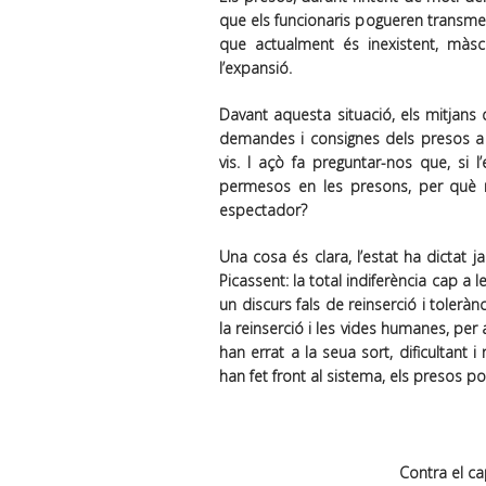
que els funcionaris pogueren transmetr
que actualment és inexistent, màsc
l’expansió.
Davant aquesta situació, els mitjans
demandes i consignes dels presos a u
vis. I açò fa preguntar-nos que, si 
permesos en les presons, per què 
espectador?
Una cosa és clara, l’estat ha dictat 
Picassent: la total indiferència cap a
un discurs fals de reinserció i toleràn
la reinserció i les vides humanes, pe
han errat a la seua sort, dificultant 
han fet front al sistema, els presos pol
Contra el ca