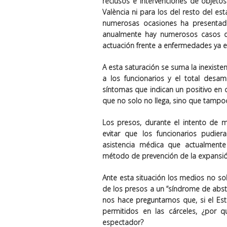
reclusos e intervenciones de objeto
València ni para los del resto del es
numerosas ocasiones ha presentado 
anualmente hay numerosos casos de
actuación frente a enfermedades ya er
A esta saturación se suma la inexiste
a los funcionarios y el total desa
síntomas que indican un positivo en
que no solo no llega, sino que tampoc
Los presos, durante el intento de 
evitar que los funcionarios pudier
asistencia médica que actualmente 
método de prevención de la expansió
Ante esta situación los medios no so
de los presos a un “síndrome de absti
nos hace preguntarnos que, si el E
permitidos en las cárceles, ¿por
espectador?