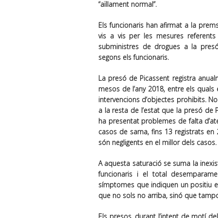
“aïllament normal”.
Els funcionaris han afirmat a la prem
vis a vis per les mesures referent
subministres de drogues a la presó,
segons els funcionaris.
La presó de Picassent registra anual
mesos de l’any 2018, entre els quals 
intervencions d’objectes prohibits. No
a la resta de l’estat que la presó de
ha presentat problemes de falta d’at
casos de sarna, fins 13 registrats en 
són negligents en el millor dels casos.
A aquesta saturació se suma la inexis
funcionaris i el total desemparame
símptomes que indiquen un positiu 
que no sols no arriba, sinó que tampo
Els presos, durant l’intent de motí d