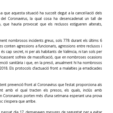
sa que aquesta situació ha succeït degut a la cancel·lació dels
s del Coronavirus, la qual cosa ha desencadenat un tall de
 que hauria provocat que els reclusos estigueren alterats,
ment nombrosos incidents greus, sols 778 durant els últims 6
es conten agressions a funcionaris, agressions entre reclusos i
 és cap secret, ni per als habitants de València, ni tan sols per
 Picassent sofreix de massificació, que en nombroses ocasions
enció sanitària i que, en la presó, anualment hi ha nombrosos
2018. Els protocols d’actuació front a malalties ja erradicades
tent prevenció front al Coronavirus que l’estat proporciona als
nt amb el qual tracten els presos, els quals, inclús amb
en Coronavirus porten més d’una setmana esperant una prova
c s’espera que arribe.
el passat dia 17, demanaven mesures de seguretat per a evitar