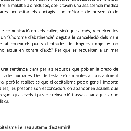
e la malaltia als reclusos, sol·licitaven una assistència mèdica
ares per evitar els contagis i un mètode de prevenció de
 de comunicació no sols callen, sinó que a més, redueixen les
n “síndrome d’abstinència” degut a la cancel·lació dels vis a
l’estat coneix els punts d’entrades de drogues i objectes no
no actua en contra d’això? Per què es redueixen a un mer
ja una sentència clara per als reclusos que poblen la presó de
 les vides humanes. Des de l’estat se’ns manifesta constantment
cia, però la realitat és que el capitalisme poc o gens li importa
r a ells, les presons són escorxadors on abandonen aquells que
i negant qualsevols tipus de reinserció i assassinar aquells que
ítics.
pitalisme i el seu sistema d’extermini!