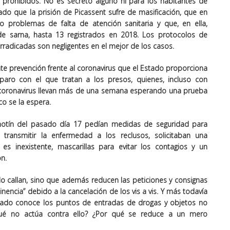
s prohibidos. No es secreto alguno ni para los habitantes de
tado que la prisión de Picassent sufre de masificación, que en
problemas de falta de atención sanitaria y que, en ella,
 sarna, hasta 13 registrados en 2018. Los protocolos de
radicadas son negligentes en el mejor de los casos.
nte prevención frente al coronavirus que el Estado proporciona
mparo con el que tratan a los presos, quienes, incluso con
 coronavirus llevan más de una semana esperando una prueba
o se la espera.
motín del pasado día 17 pedían medidas de seguridad para
a transmitir la enfermedad a los reclusos, solicitaban una
es inexistente, mascarillas para evitar los contagios y un
n.
lo callan, sino que además reducen las peticiones y consignas
nencia” debido a la cancelación de los vis a vis. Y más todavía
stado conoce los puntos de entradas de drogas y objetos no
 qué no actúa contra ello? ¿Por qué se reduce a un mero