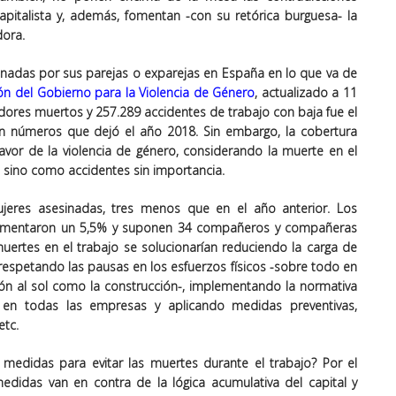
capitalista y, además, fomentan -con su retórica burguesa- la
dora.
inadas por sus parejas o exparejas en España en lo que va de
ión del Gobierno para la Violencia de Género
, actualizado a 11
adores muertos y 257.289 accidentes de trabajo con baja fue el
 en números que dejó el año 2018. Sin embargo, la cobertura
avor de la violencia de género, considerando la muerte en el
, sino como accidentes sin importancia.
eres asesinadas, tres menos que en el año anterior. Los
 aumentaron un 5,5% y suponen 34 compañeros y compañeras
ertes en el trabajo se solucionarían reduciendo la carga de
respetando las pausas en los esfuerzos físicos -sobre todo en
ción al sol como la construcción-, implementando la normativa
 en todas las empresas y aplicando medidas preventivas,
etc.
medidas para evitar las muertes durante el trabajo? Por el
didas van en contra de la lógica acumulativa del capital y