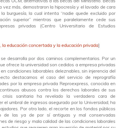
cas UCM, alternativas a las becas del Ministerio. Becas
na vez más, demostraron la hipocresía y el lavado de cara
 la burguesía, la cual intenta “nadie quede excluido por
ción superior” mientras que paralelamente cede sus
mpresas privadas (Centro Universitario de Estudios
a, la educación concertada y la educación privada
]
d se desarrolla por dos caminos complementarios. Por un
s que ofrece la universidad son cedidos a empresa privadas
n condiciones laborables deleznables, sin injerencia del
specto destacamos el caso del servicio de reprografía
tades por la empresa privada Reproexpress, conocida en
s continuos abusos contra los derechos laborales de sus
a crisis sanitaria ha revelado la verdadera cara de
r el umbral de ingresos asegurado por la Universidad, ha
jadores. Por otro lado, el recorte en los fondos públicos
ro de las ya de por sí antiguas y mal conservadas
nes de riesgo y mala calidad de las condiciones laborales
s estudios que requieren gran inversión de material por su