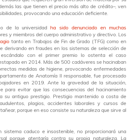
emás las que tienen el precio más alto de crédito–, ven
ibilidades, provocando una educación deficiente.
ico de la universidad
ha sido denunciado en muchas
res y miembros del cuerpo administrativo y directivo. Los
lagio
tanto en Trabajos de Fin de Grado (TFG) como en
te derivando en fraudes en los sistemas de selección de
l escándalo con el primer premio lo ostenta el caso
destapado en 2014. Más de 500 cadáveres se hacinaban
correctas medidas de higiene, provocando enfermedades
Departamento de Anatomía II responsable, fue procesado
abajadores en 2019. Ante la gravedad de la situación,
ve para evitar que las consecuencias del hacinamiento
a su antiguo prestigio. Prestigio mantenido a costa de
audulentos, plagios, accidentes laborales y cursos de
stañear, porque en eso consiste su naturaleza que sirve al
n sistema caduco e insostenible, no proporcionará una
rsal porque atentaría contra su propia naturaleza. La