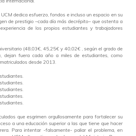
a Internacional.
a UCM dedica esfuerzo, fondos e incluso un espacio en su
en de prestigio –cada día más decrépito– que ostenta a
a experiencia de los propios estudiantes y trabajadores
niversitario (48,03€, 45,25€ y 40,02€ , según el grado de
s), dejan fuera cada año a miles de estudiantes, como
 matriculados desde 2013.
tudiantes.
tudiantes.
tudiantes.
tudiantes.
tudiantes.
iculados que esgrimen orgullosamente para fortalecer su
cceso a una educación superior a las que tiene que hacer
brera. Para intentar -falsamente- paliar el problema, en