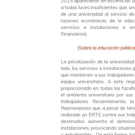
2015 aparecieron en escena las Be
a todas luces insuficientes que, u
de una universidad al servicio de
razones económicas de la educa
servicios e instalaciones a e
Financieros).
[
Sobre la educación públic
La privatización de la universida
lado, los servicios e instalacione
que mantienen a sus trabajadores e
equipo universitario. A este re
proporcionado en todas las facul
el ambiente universitario por su
trabajadores. Recientemente, l
Reproexpress que, a pesar de tene
realizado un ERTE contra sus traba
destinados aumenta el deterio
instalaciones, provocando situacio
y estudiantiles. De esta forma, lo