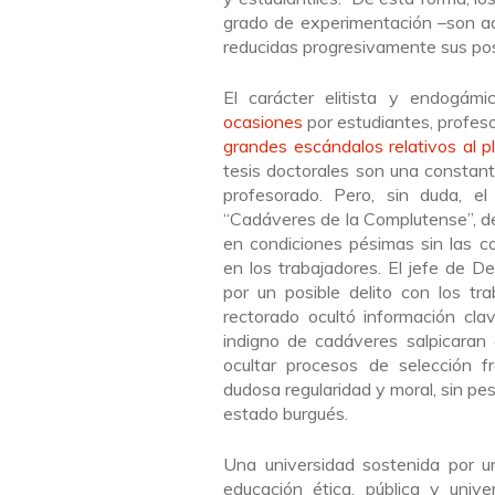
grado de experimentación –son ad
reducidas progresivamente sus pos
El carácter elitista y endogám
ocasiones
por estudiantes, profeso
grandes escándalos relativos al p
tesis doctorales son una constan
profesorado. Pero, sin duda, e
“Cadáveres de la Complutense”, 
en condiciones pésimas sin las 
en los trabajadores. El jefe de 
por un posible delito con los tr
rectorado ocultó información cla
indigno de cadáveres salpicaran 
ocultar procesos de selección fr
dudosa regularidad y moral, sin pe
estado burgués.
Una universidad sostenida por u
educación ética, pública y unive