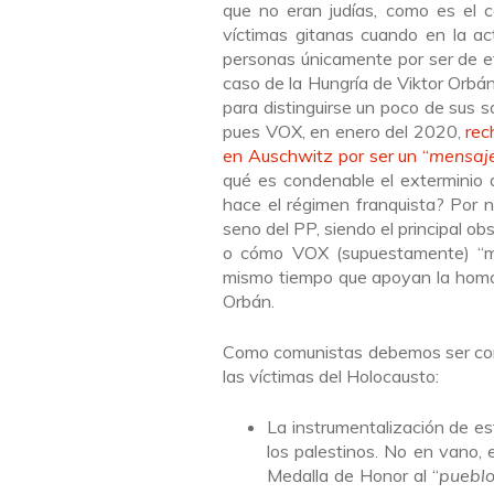
que no eran judías, como es el c
víctimas gitanas cuando en la ac
personas únicamente por ser de et
caso de la Hungría de Viktor Orbá
para distinguirse un poco de sus 
pues VOX, en enero del 2020,
rec
en Auschwitz por ser un “
mensaje
qué es condenable el exterminio 
hace el régimen franquista? Por n
seno del PP, siendo el principal o
o cómo VOX (supuestamente) “mu
mismo tiempo que apoyan la homof
Orbán.
Como comunistas debemos ser con
las víctimas del Holocausto:
La instrumentalización de es
los palestinos. No en vano, 
Medalla de Honor al “
pueblo