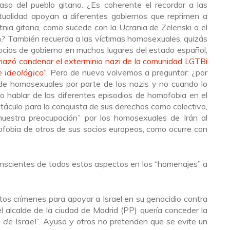
aso del pueblo gitano. ¿Es coherente el recordar a las
tualidad apoyan a diferentes gobiernos que reprimen a
nia gitana, como sucede con la Ucrania de Zelenski o el
n? También recuerda a las víctimas homosexuales, quizás
socios de gobierno en muchos lugares del estado español,
hazó condenar el exterminio nazi de la comunidad LGTBi
 ideológico
”
. Pero de nuevo volvemos a preguntar: ¿por
de homosexuales por parte de los nazis y no cuando lo
o hablar de los diferentes episodios de homofobia en el
bstáculo para la conquista de sus derechos como colectivo,
estra preocupación” por los homosexuales de Irán al
obia de otros de sus socios europeos, como ocurre con
scientes de todos estos aspectos en los “homenajes” a
tos crímenes para apoyar a Israel en su genocidio contra
el alcalde de la ciudad de Madrid (PP) quería conceder la
 de Israel
”. Ayuso y otros no pretenden que se evite un