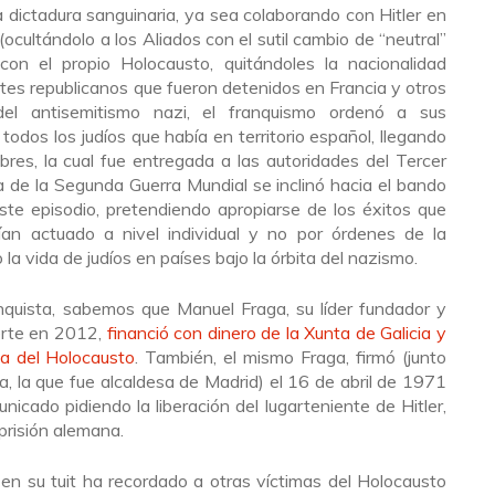
 dictadura sanguinaria, ya sea colaborando con Hitler en
(ocultándolo a los Aliados con el sutil cambio de “neutral”
on el propio Holocausto, quitándoles la nacionalidad
tes republicanos que fueron detenidos en Francia y otros
del antisemitismo nazi, el franquismo ordenó a sus
 todos los judíos que había en territorio español, llegando
bres, la cual fue entregada a las autoridades del Tercer
 de la Segunda Guerra Mundial se inclinó hacia el bando
este episodio, pretendiendo apropiarse de los éxitos que
ían actuado a nivel individual y no por órdenes de la
la vida de judíos en países bajo la órbita del nazismo.
nquista, sabemos que Manuel Fraga, su líder fundador y
erte en 2012,
financió con dinero de la Xunta de Galicia y
ta del Holocausto
. También, el mismo Fraga, firmó (junto
la, la que fue alcaldesa de Madrid) el 16 de abril de 1971
nicado pidiendo la liberación del lugarteniente de Hitler,
prisión alemana.
en su tuit ha recordado a otras víctimas del Holocausto