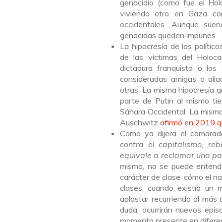
genocidio (como fue el Hol
viviendo otro en Gaza co
occidentales. Aunque sue
genocidas queden impunes.
La hipocresía de los político
de las víctimas del Holoca
dictadura franquista o los
consideradas amigas o aliad
otras. La misma hipocresía 
parte de Putin al mismo tie
Sáhara Occidental. La misma
Auschwitz
afirmó en 2019 q
Como ya dijera el camarada
contra el capitalismo, re
equivale a reclamar una par
mismo, no se puede entender
carácter de clase, cómo el n
clases, cuando existía un 
aplastar recurriendo al más a
duda, ocurrirán nuevos epis
momento presente en diferen