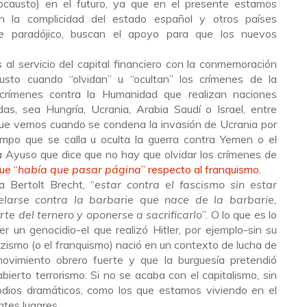
ocausto) en el futuro, ya que en el presente estamos
n la complicidad del estado español y otros países
ne paradójico, buscan el apoyo para que los nuevos
s al servicio del capital financiero con la conmemoración
usto cuando “olvidan” u “ocultan” los crímenes de la
 crímenes contra la Humanidad que realizan naciones
as, sea Hungría, Ucrania, Arabia Saudí o Israel, entre
que vemos cuando se condena la invasión de Ucrania por
mpo que se calla u oculta la guerra contra Yemen o el
 Ayuso que dice que no hay que olvidar los crímenes de
ue “
había que pasar página
” respecto al franquismo
.
 Bertolt Brecht, “
estar contra el fascismo sin estar
belarse contra la barbarie que nace de la barbarie,
te del ternero y oponerse a sacrificarlo
”. O lo que es lo
 un genocidio-el que realizó Hitler, por ejemplo-sin su
azismo (o el franquismo) nació en un contexto de lucha de
movimiento obrero fuerte y que la burguesía pretendió
bierto terrorismo. Si no se acaba con el capitalismo, sin
odios dramáticos, como los que estamos viviendo en el
tes lugares.