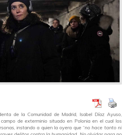
denta de la Comunidad de Madrid, Isabel Díaz Ayuso,
l campo de exterminio situado en Polonia en el cual los
rsonas, instando a quien la oyera que “
no hace tanto ni
graves delitos contra la humanidad. No olvidar para no