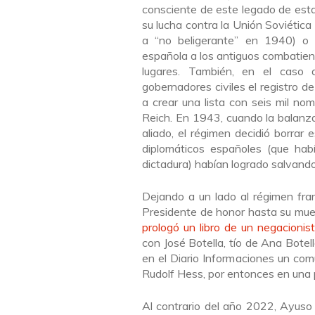
consciente de este legado de esta
su lucha contra la Unión Soviética 
a “no beligerante” en 1940) o c
española a los antiguos combatien
lugares. También, en el caso 
gobernadores civiles el registro de
a crear una lista con seis mil nom
Reich. En 1943, cuando la balanza
aliado, el régimen decidió borrar 
diplomáticos españoles (que hab
dictadura) habían logrado salvando 
Dejando a un lado al régimen fra
Presidente de honor hasta su mu
prologó un libro de un negacionis
con José Botella, tío de Ana Botel
en el Diario Informaciones un comu
Rudolf Hess, por entonces en una 
Al contrario del año 2022, Ayuso 