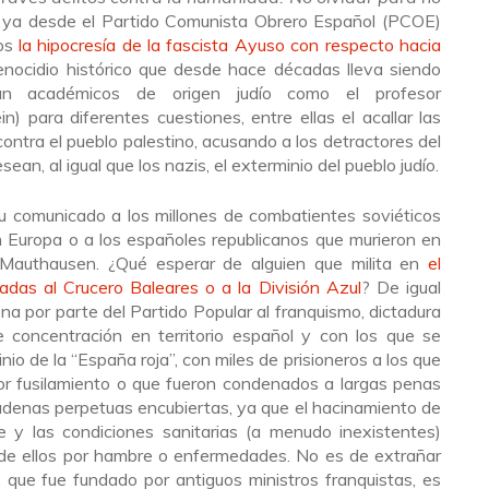
y ya desde el Partido Comunista Obrero Español (PCOE)
ños
la hipocresía de la fascista Ayuso con respecto hacia
enocidio histórico que desde hace décadas lleva siendo
lan académicos de origen judío como el profesor
) para diferentes cuestiones, entre ellas el acallar las
 contra el pueblo palestino, acusando a los detractores del
an, al igual que los nazis, el exterminio del pueblo judío.
 comunicado a los millones de combatientes soviéticos
n Europa o a los españoles republicanos que murieron en
authausen. ¿Qué esperar de alguien que milita en
el
cadas al Crucero Baleares o a la División Azul
? De igual
 por parte del Partido Popular al franquismo, dictadura
 concentración en territorio español y con los que se
io de la “España roja”, con miles de prisioneros a los que
por fusilamiento o que fueron condenados a largas penas
denas perpetuas encubiertas, ya que el hacinamiento de
ene y las condiciones sanitarias (a menudo inexistentes)
de ellos por hambre o enfermedades. No es de extrañar
 que fue fundado por antiguos ministros franquistas, es