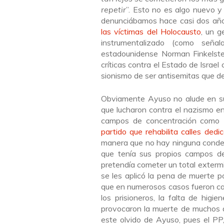
repetir
”. Esto no es algo nuevo 
denunciábamos hace casi dos a
las víctimas del Holocausto
, un g
instrumentalizado (como seña
estadounidense Norman Finkelstein
críticas contra el Estado de Israel
sionismo de ser antisemitas que dese
Obviamente Ayuso no alude en su
que lucharon contra el nazismo e
campos de concentración como M
partido que rehabilita calles dedi
manera que no hay ninguna condena
que tenía sus propios campos de
pretendía cometer un total extermin
se les aplicó la pena de muerte 
que en numerosos casos fueron ca
los prisioneros, la falta de higi
provocaron la muerte de muchos 
este olvido de Ayuso, pues el PP,