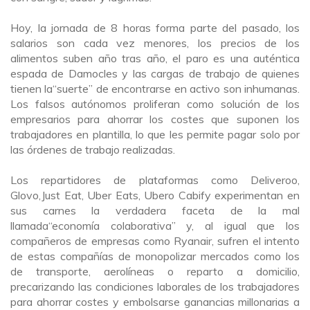
Hoy
,
la jornada de 8 horas forma parte del pasado, los
salarios son cada vez menores, los precios de los
alimentos suben año tras año, el paro es una auténtica
espada de
D
am
o
cles y las cargas de trabajo de quienes
tienen la
“suerte”
de encontrarse en activo son inhumanas.
Los falsos autónomos proliferan como solución de los
empresarios para ahorrar los costes que suponen los
trabajadores en plantilla, lo que les permite pagar
solo
por
las órdenes de trabajo realizadas.
Los repartidores de plataformas como Deliveroo,
Glovo,
Just
Eat, Uber Eats
, Uber
o Cabify
e
xperimentan
en
sus carnes la verdadera faceta de la mal
llamada
“economía
colaborativa” y, al igual que los
compañeros de
empresas como Ryanair
,
sufren el
intento
de estas
compañías
de monopolizar mercados como los
de transporte, aerolíneas o reparto a domicilio,
precarizando las condiciones laborales de los trabajadores
para ahorrar costes y embolsarse ganancias
millonarias a