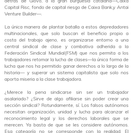
detrás de Glovo,
a la gran burguesía catalana
—
Caixa
Capital Risc, fondo de capital riesgo de Caixa Bank
,
y
Antai
Venture Builder—
.
La única manera de plantar batalla a estos depredadores
multinacionales, que solo buscan el beneficio propio a
costa del trabajo ajeno, es organizarse entorno a una
central sindical de clase y combativa adherida a la
Federación Sindical Mundial
(FSM)
que nos permita a los
trabajadores retomar la lucha de clases
—
la
única
forma de
lucha que nos ha permitido ganar derechos a lo largo de la
historia— y superar un sistema capitalista que solo nos
aporta miseria a la clase trabajadora.
¿
M
erece la pena sindicarse sin ser un trabajador
asalariado? ¿Sirve de algo afiliarse sin poder crear una
sección sindical? Rotundamente, sí. Los falsos autónomos
necesitan organización, unidad y lucha para alcanzar el
reconocimiento legal y los derechos laborales que se
merecen. Ya basta de que se les considere autónomos.
Esa categoría no se corresponde con la realidad. El