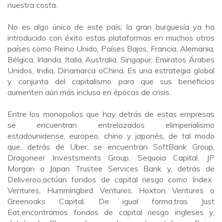
nuestra costa.
No es algo único de este país
;
la gran burguesía ya ha
introducido con éxito estas plataformas en muchos otros
países como Reino Unido, Países Bajos, Francia, Alemania,
Bélgica, Irlanda, Italia, Australia, Singapur, Emiratos Árabes
Unidos, India, Dinamarca
o
China.
Es una estrategia global
y conjunta del capitalismo para que sus beneficios
aumenten aún más incluso en épocas de crisis.
Entre los
monopolios que hay detrás de estas empresas
se encuentran entrelazados el
imperialismo
estadounidense, europeo, chino y japonés
, de tal modo
que
,
de
trás de
Uber
,
se encuentran SoftBank Group,
Dragoneer Investsments Group, Sequoia Capital, JP
Morgan o Japan Trustee Services Bank y
,
de
trás de
Deliveroo
,
actúan
fondos de capital riesgo como Index
Ventures, Hummingbird Ventures, Hoxton Ventures o
Greenoaks Capital. De igual forma
,
tras Just
Eat,
encontramos fondos de capital riesgo ingleses
y
,