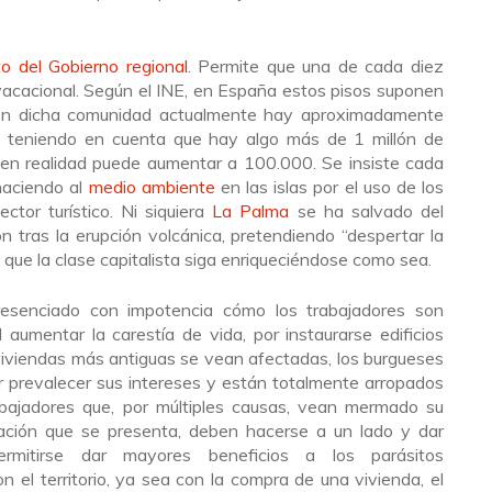
o del Gobierno regional
. Permite que una de cada diez
 vacacional. Según el INE, en España estos pisos suponen
 En dicha comunidad actualmente hay aproximadamente
y teniendo en cuenta que hay algo más de 1 millón de
as en realidad puede aumentar a 100.000. Se insiste cada
haciendo al
medio ambiente
en las islas por el uso de los
ctor turístico. Ni siquiera
La Palma
se ha salvado del
n tras la erupción volcánica, pretendiendo “despertar la
 que la clase capitalista siga enriqueciéndose como sea.
esenciado con impotencia cómo los trabajadores son
al aumentar la carestía de vida, por instaurarse edificios
viviendas más antiguas se vean afectadas, los burgueses
r prevalecer sus intereses y están totalmente arropados
trabajadores que, por múltiples causas, vean mermado su
tuación que se presenta, deben hacerse a un lado y dar
mitirse dar mayores beneficios a los parásitos
 el territorio, ya sea con la compra de una vivienda, el