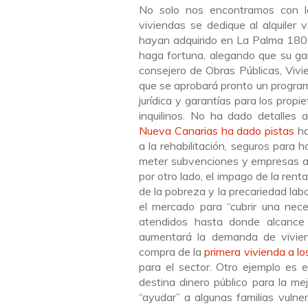
No solo nos encontramos con l
viviendas se dedique al alquiler
hayan adquirido en La Palma 180.
haga fortuna, alegando que su gan
consejero de Obras Públicas, Viv
que se aprobará pronto un program
jurídica y garantías para los propi
inquilinos. No ha dado detalles 
Nueva Canarias ha dado pistas
ha
a la rehabilitación, seguros para h
meter subvenciones y empresas a
por otro lado, el impago de la rent
de la pobreza y la precariedad labo
el mercado para “cubrir una nece
atendidos hasta donde alcance s
aumentará la demanda de vivien
compra de la
primera vivienda a lo
para el sector. Otro ejemplo es 
destina dinero público para la me
“ayudar” a algunas familias vulne