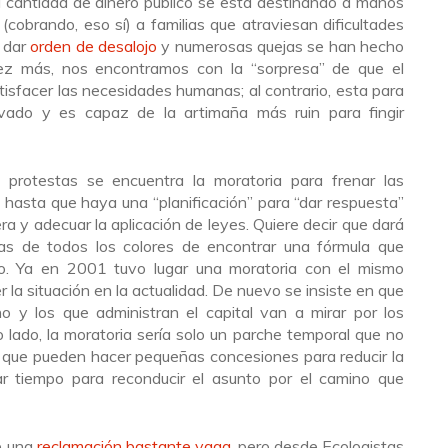
cantidad de dinero público se está destinando a manos
cobrando, eso sí) a familias que atraviesan dificultades
a dar
orden de desalojo
y numerosas quejas se han hecho
ez más, nos encontramos con la “sorpresa” de que el
isfacer las necesidades humanas; al contrario, esta para
rivado y es capaz de la artimaña más ruin para fingir
s protestas se encuentra la moratoria para frenar las
o, hasta que haya una “planificación” para “dar respuesta”
ra y adecuar la aplicación de leyes. Quiere decir que dará
as de todos los colores de encontrar una fórmula que
bo. Ya en 2001 tuvo lugar una moratoria con el mismo
 la situación en la actualidad. De nuevo se insiste en que
o y los que administran el capital van a mirar por los
ro lado, la moratoria sería solo un parche temporal que no
s, que pueden hacer pequeñas concesiones para reducir la
r tiempo para reconducir el asunto por el camino que
de una
reclamación bastante vaga
, pero desde Ecologistas