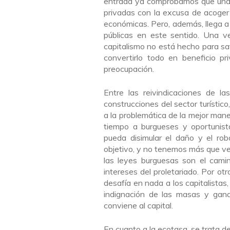
entrada ya comprobamos que una 
privadas con la excusa de acoger (
económicas. Pero, además, llega 
públicas en este sentido. Una v
capitalismo no está hecho para sat
convertirlo todo en beneficio p
preocupación.
Entre las reivindicaciones de la
construcciones del sector turístic
a la problemática de la mejor mane
tiempo a burgueses y oportunist
pueda disimular el daño y el ro
objetivo, y no tenemos más que ver
las leyes burguesas son el camin
intereses del proletariado. Por ot
desafía en nada a los capitalista
indignación de las masas y gana
conviene al capital.
En cuanto a la ecotasa, se trata 