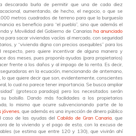
a descarada burla de permitir que una de cada diez
 vacacional, aumentando, de hecho, el negocio, o que se
000 metros cuadrados de terreno para que la burguesía
ancia es beneficio para “el pueblo”, sino que además el
ienda y Movilidad del Gobierno de Canarias
ha anunciado
a para sacar viviendas vacías al mercado, con seguridad
etarios, y “vivienda digna con precios asequibles” para los
al respecto, pero quiere incentivar de alguna manera y
ce dos meses, pues proponía ayudas (para propietarios)
acer frente a los daños y al impago de la renta. Es decir,
seguradoras en la ecuación, mencionando de antemano,
a, lo que quiere decir que son, evidentemente, conscientes
ral, lo cual no parece tener importancia. Se busca ampliar
sidad” (grotesca paradoja) pero los necesitados serán
u bolsillo. Dando más facilidades a los propietarios
da, lo mismo que ocurre subvencionando parte de la
s jóvenes
, que además es una inyección de dinero público
el caso de las ayudas del
Cabildo de Gran Canaria
, que
jora de la vivienda y el pago de esta, con la excusa de
rables (se estima que entre 120 y 130), que vivirán ahí