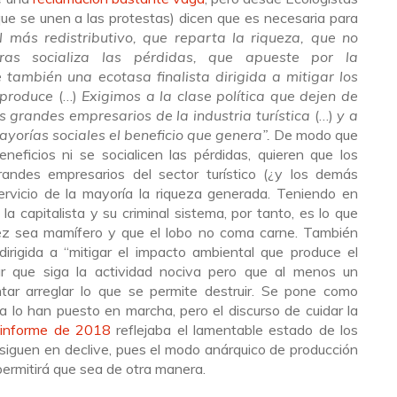
que se unen a las protestas) dicen que es necesaria para
 más redistributivo, que reparta la riqueza, que no
ntras socializa las pérdidas, que apueste por la
e también una ecotasa finalista dirigida a mitigar los
 produce
(…)
Exigimos a la clase política que dejen de
s grandes empresarios de la industria turística
(…)
y a
ayorías sociales el beneficio que genera”.
De modo que
neficios ni se socialicen las pérdidas, quieren que los
grandes empresarios del sector turístico (¿y los demás
rvicio de la mayoría la riqueza generada. Teniendo en
a capitalista y su criminal sistema, por tanto, es lo que
pez sea mamífero y que el lobo no coma carne. También
rigida a “mitigar el impacto ambiental que produce el
erar que siga la actividad nociva pero que al menos un
tar arreglar lo que se permite destruir. Se pone como
 lo han puesto en marcha, pero el discurso de cuidar la
 informe de 2018
reflejaba el lamentable estado de los
 siguen en declive, pues el modo anárquico de producción
ermitirá que sea de otra manera.