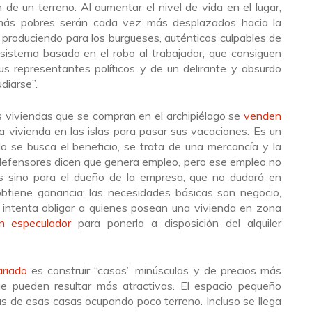
ón de un terreno. Al aumentar el nivel de vida en el lugar,
 más pobres serán cada vez más desplazados hacia la
 produciendo para los burgueses, auténticos culpables de
 sistema basado en el robo al trabajador, que consiguen
us representantes políticos y de un delirante y absurdo
diarse”.
s viviendas que se compran en el archipiélago se
venden
 vivienda en las islas para pasar sus vacaciones. Es un
o se busca el beneficio, se trata de una mercancía y la
 defensores dicen que genera empleo, pero ese empleo no
es sino para el dueño de la empresa, que no dudará en
 obtiene ganancia; las necesidades básicas son negocio,
intenta obligar a quienes posean una vivienda en zona
n especulador
para ponerla a disposición del alquiler
ariado
es construir “casas” minúsculas y de precios más
e pueden resultar más atractivas. El espacio pequeño
s de esas casas ocupando poco terreno. Incluso se llega