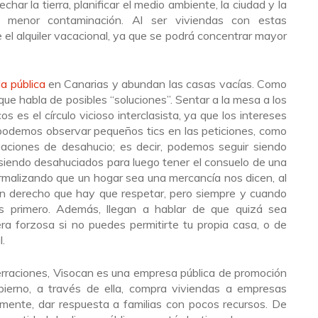
har la tierra, planificar el medio ambiente, la ciudad y la
na menor contaminación. Al ser viviendas con estas
e el alquiler vacacional, ya que se podrá concentrar mayor
a pública
en Canarias y abundan las casas vacías. Como
ue habla de posibles “soluciones”. Sentar a la mesa a los
os es el círculo vicioso interclasista, ya que los intereses
podemos observar pequeños tics en las peticiones, como
aciones de desahucio; es decir, podemos seguir siendo
siendo desahuciados para luego tener el consuelo de una
rmalizando que un hogar sea una mercancía nos dicen, al
un derecho que hay que respetar, pero siempre y cuando
és primero. Además, llegan a hablar de que quizá sea
ra forzosa si no puedes permitirte tu propia casa, o de
.
erraciones, Visocan es una empresa pública de promoción
bierno, a través de ella, compra viviendas a empresas
mente, dar respuesta a familias con pocos recursos. De