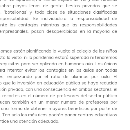
obre playas llenas de gente, fiestas privadas que se
 ‘botellonas’ y toda clase de situaciones clasificadas
onsabilidad. Se individualiza la responsabilidad de
te los contagios mientras que las responsabilidades
empresariales, pasan desapercibidas en la mayoría de
mas están planificando la vuelta al colegio de los niños
sto lo visto, ni la pandemia estará superada ni tendremos
requisitos para ser aplicada en humanos aún. Las únicas
 intentar evitar los contagios en las aulas son todas
es, empezando por el ratio de alumnos por aula. El
o que la inversión en educación pública se haya reducido
ión privada, con una consecuencia en ambos sectores, el
 recortes en el número de profesores del sector público
aducen también en un menor número de profesores por
 una forma de obtener mayores beneficios por parte de
. Tan solo los más ricos podrán pagar centros educativos
rantice una atención adecuada.