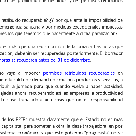
ando de “prohibición de despidos” y de “permisos retribuidos
 retribuido recuperable? ¿Y por qué ante la imposibilidad de
 emergencia sanitaria y por medidas excepcionales impuestas
res los que tenemos que hacer frente a dicha paralización?
o es más que una redistribución de la jornada. Las horas que
lización, deberán ser recuperadas posteriormente. El borrador
horas se recuperen antes del 31 de diciembre
.
erno vaya a imponer
permisos retribuidos recuperables
en
 ante la caída de demanda de muchos productos y servicios, a
ribuir la jornada para que cuando vuelva a haber actividad,
ajadas ahora, recuperando así las empresas la productividad
a clase trabajadora una crisis que no es responsabilidad
n de los ERTEs muestra claramente que el Estado no es más
capitalista, para someter a otra, la clase trabajadora, en pos
sistema económico y que este gobierno “progresista” no se