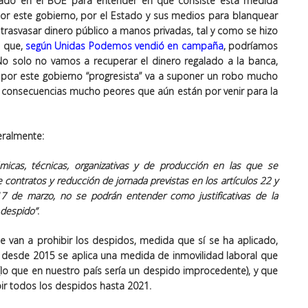
icado en el BOE para entender en qué consiste esta medida
por este gobierno, por el Estado y sus medios para blanquear
trasvasar dinero público a manos privadas, tal y como se hizo
e que,
según Unidas Podemos vendió en campaña
, podríamos
 No solo no vamos a recuperar el dinero regalado a la banca,
 por este gobierno “progresista” va a suponer un robo mucho
on consecuencias mucho peores que aún están por venir para la
teralmente:
micas, técnicas, organizativas y de producción en las que se
ontratos y reducción de jornada previstas en los artículos 22 y
17 de marzo, no se podrán entender como justificativas de la
 despido”
.
e van a prohibir los despidos, medida que sí se ha aplicado,
 desde 2015 se aplica una medida de inmovilidad laboral que
(lo que en nuestro país sería un despido improcedente), y que
ir todos los despidos hasta 2021.