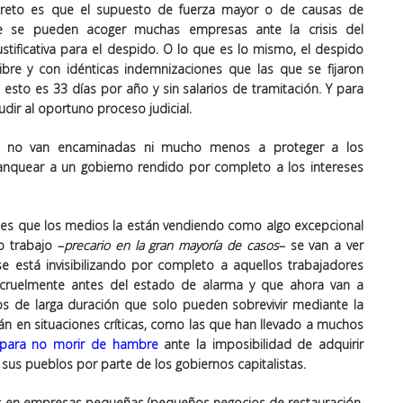
ecreto es que el supuesto de fuerza mayor o de causas de
ue se pueden acoger muchas empresas ante la crisis del
stificativa para el despido. O lo que es lo mismo, el despido
ibre y con idénticas indemnizaciones que las que se fijaron
esto es 33 días por año y sin salarios de tramitación. Y para
dir al oportuno proceso judicial.
 no van encaminadas ni mucho menos a proteger a los
anquear a un gobierno rendido por completo a los intereses
n es que los medios la están vendiendo como algo excepcional
o trabajo –
precario en la gran mayoría de casos
– se van a ver
se está invisibilizando por completo a aquellos trabajadores
cruelmente antes del estado de alarma y que ahora van a
dos de larga duración que solo pueden sobrevivir mediante la
n en situaciones críticas, como las que han llevado a muchos
para no morir de hambre
ante la imposibilidad de adquirir
sus pueblos por parte de los gobiernos capitalistas.
s en empresas pequeñas (pequeños negocios de restauración,