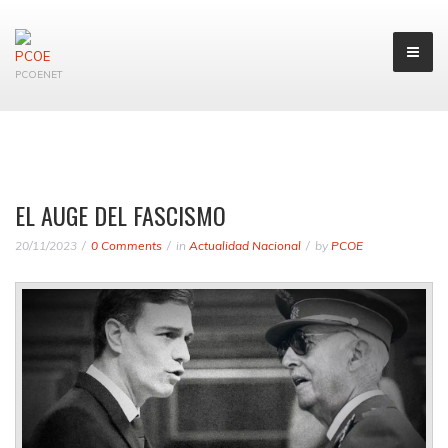
PCOENET
EL AUGE DEL FASCISMO
20/11/2023
0 Comments
in
Actualidad Nacional
by
PCOE