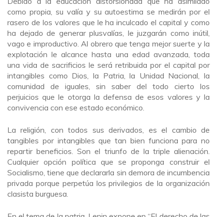
Debido a la educación distorsionada que ha asimilado
como propia, su valía y su autoestima se medirán por el
rasero de los valores que le ha inculcado el capital y como
ha dejado de generar plusvalías, le juzgarán como inútil,
vago e improductivo. Al obrero que tenga mejor suerte y la
explotación le alcance hasta una edad avanzada, toda
una vida de sacrificios le será retribuida por el capital por
intangibles como Dios, la Patria, la Unidad Nacional, la
comunidad de iguales, sin saber del todo cierto los
perjuicios que le otorga la defensa de esos valores y la
convivencia con ese estado económico.
La religión, con todos sus derivados, es el cambio de
tangibles por intangibles que tan bien funciona para no
repartir beneficios. Son el triunfo de la triple alienación.
Cualquier opción política que se proponga construir el
Socialismo, tiene que declararla sin demora de incumbencia
privada porque perpetúa los privilegios de la organización
clasista burguesa.
En el tema de la patria, Lenin expone en “El derecho de las