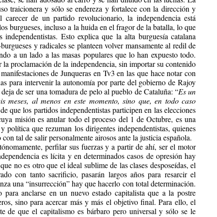
uso traicionera y sólo se endereza y fortalece con la dirección y
l carecer de un partido revolucionario, la independencia está
s burgueses, incluso a la huida en el fragor de la batalla, lo que
as independentistas. Esto explica que la alta burguesía catalana
burgueses y radicales se planteen volver mansamente al redil de
ando a un lado a las masas populares que lo han expuesto todo.
rar la proclamación de la independencia, sin importar su contenido
s manifestaciones de Junqueras en Tv3 en las que hace notar con
as para intervenir la autonomía por parte del gobierno de Rajoy
 deja de ser una tomadura de pelo al pueblo de Cataluña: “
Es un
is meses, al menos en este momento, sino que, en todo caso
e que los partidos independentistas participen en las elecciones
cuya misión es anular todo el proceso del 1 de Octubre, es una
y política que rezuman los dirigentes independentistas, quienes
 con tal de salir personalmente airosos ante la justicia española.
ónomamente, perfilar sus fuerzas y a partir de ahí, ser el motor
independencia es lícita y en determinados casos de opresión hay
 que no es otro que el ideal sublime de las clases desposeídas, el
ado con tanto sacrificio, pasarán largos años para resarcir el
za una “insurrección” hay que hacerlo con total determinación.
 para anclarse en un nuevo estado capitalista que a la postre
ros, sino para acercar más y más el objetivo final. Para ello, el
te de que el capitalismo es bárbaro pero universal y sólo se le