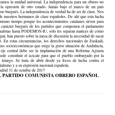
nzamos la unidad universal. La independencia para un obrero no
la opresión de otro estado. Jamás bajo el marco de un país
ismo burgués. La independencia de verdad ha de ser de clase. Nos
e nuestros hermanos de clase españoles. De ahí que esta lucha
l mismo tiempo porque los acontecimientos catalanes sirven para
 carácter burgués de los partidos que componen el parlamento
onalistas hasta PODEMOS-IU, sólo les separan matices de cómo
 par, han puesto sobre la mesa de discusión la necesidad de sacar
tó. En estas circunstancias, los derechos nacionales de Euskadi,
ones socioeconómicas que exige la grave situación de Andalucía,
 eje central debe ser la implantación de una Reforma Agraria
uede constituir el acicate para que el pueblo embargado por la
letargo. Se trata de abrir desde ya focos de lucha contra el
rialismo y a su expresión nacional española.
drid 31 de octubre de 2017
L PARTIDO COMUNISTA OB
RERO ESPAÑOL