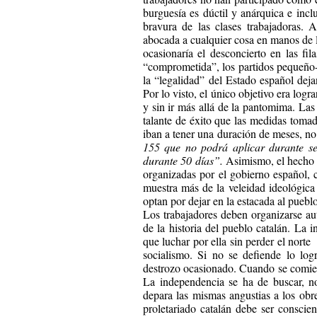
burguesía es dúctil y anárquica e incl
bravura de las clases trabajadoras. A
abocada a cualquier cosa en manos de lo
ocasionaría el desconcierto en las fil
“comprometida”, los partidos pequeño-
la “legalidad” del Estado español dej
Por lo visto, el único objetivo era log
y sin ir más allá de la pantomima. La
talante de éxito que las medidas tomad
iban a tener una duración de meses, no
155 que no podrá aplicar durante se
durante 50 días”.
Asimismo, el hecho d
organizadas por el gobierno español, 
muestra más de la veleidad ideológica 
optan por dejar en la estacada al pueblo
Los trabajadores deben organizarse aut
de la historia del pueblo catalán. La 
que luchar por ella sin perder el norte
socialismo. Si no se defiende lo logr
destrozo ocasionado. Cuando se comien
La independencia se ha de buscar, no
depara las mismas angustias a los obre
proletariado catalán debe ser conscien