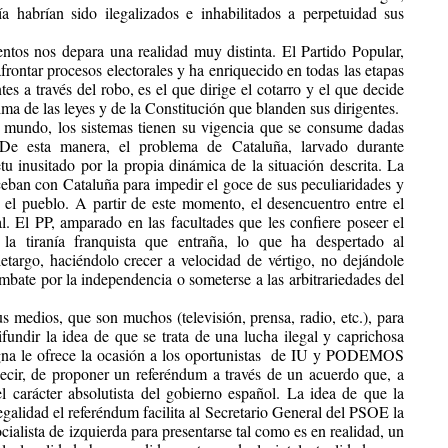
abrían sido ilegalizados e inhabilitados a perpetuidad sus
entos nos depara una realidad muy distinta. El Partido Popular,
frontar procesos electorales y ha enriquecido en todas las etapas
es a través del robo, es el que dirige el cotarro y el que decide
ma de las leyes y de la Constitución que blanden sus dirigentes.
e mundo, los sistemas tienen su vigencia que se consume dadas
s. De esta manera, el problema de Cataluña, larvado durante
u inusitado por la propia dinámica de la situación descrita. La
ceban con Cataluña para impedir el goce de sus peculiaridades y
o el pueblo. A partir de este momento, el desencuentro entre el
al. El PP, amparado en las facultades que les confiere poseer el
la tiranía franquista que entraña, lo que ha despertado al
targo, haciéndolo crecer a velocidad de vértigo, no dejándole
bate por la independencia o someterse a las arbitrariedades del
us medios, que son muchos (televisión, prensa, radio, etc.), para
difundir la idea de que se trata de una lucha ilegal y caprichosa
signa le ofrece la ocasión a los oportunistas de IU y PODEMOS
ecir, de proponer un referéndum a través de un acuerdo que, a
el carácter absolutista del gobierno español. La idea de que la
legalidad el referéndum facilita al Secretario General del PSOE la
cialista de izquierda para presentarse tal como es en realidad, un