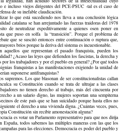
a legalidad, han acudido sectores de la intelectualidad cuyo
o e incluso viejos dirigentes del PCE-PSUC -tal es el caso de
fensa de su inefable claudicación.
izar lo que está sucediendo nos lleva a una conclusión lógica
alidad catalana se han arrejuntado las fuerzas traidoras del 1978
sito de neutralizar expeditivamente a quienes osen poner en
ista que puso en solfa la “transición”. Porque el problema de
ebate que se suscitó entonces entre continuación o ruptura que,
 mayores bríos porque la deriva del sistema es incuestionable.
 aquellos que representan el pasado franquista, pueden los
alidad? ¿Acaso las leyes que defienden los fascistas, la derecha y
 por los trabajadores y por el pueblo en general? ¿Por qué todos
signias franquistas a las manifestaciones exigiendo la unidad de
erían suponerse antifranquistas?
s supremos. Los que blasonan de ser constitucionalistas callan
ulca su Constitución cuando se trata de ultrajar a las clases
abajadores no tienen derecho al trabajo, más del cincuenta por
derecho a un salario digno, las mujeres soportan una sempiterna
vecinos de este país que se han suicidado porque hasta ellos no
nsiguiente el derecho a una vivienda digna. ¿Cuántas veces, pues,
propia Constitución sin recibir amonestación alguna?
racia es votar un Parlamento representativo para que nos dirija
n España, todos sabemos las múltiples maneras con las que los
 campañas para las elecciones. Democracia es poder del pueblo y