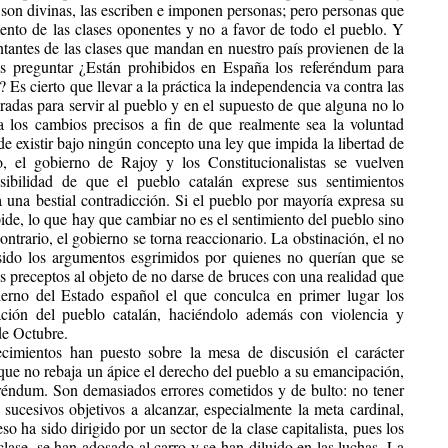
o son divinas, las escriben e imponen personas; pero personas que
mento de las clases oponentes y no a favor de todo el pueblo. Y
tantes de las clases que mandan en nuestro país provienen de la
s preguntar ¿Están prohibidos en España los referéndum para
 Es cierto que llevar a la práctica la independencia va contra las
aradas para servir al pueblo y en el supuesto de que alguna no lo
a los cambios precisos a fin de que realmente sea la voluntad
de existir bajo ningún concepto una ley que impida la libertad de
, el gobierno de Rajoy y los Constitucionalistas se vuelven
osibilidad de que el pueblo catalán exprese sus sentimientos
 a una bestial contradicción. Si el pueblo por mayoría expresa su
pide, lo que hay que cambiar no es el sentimiento del pueblo sino
ontrario, el gobierno se torna reaccionario. La obstinación, el no
 sido los argumentos esgrimidos por quienes no querían que se
s preceptos al objeto de no darse de bruces con una realidad que
bierno del Estado español el que conculca en primer lugar los
ación del pueblo catalán, haciéndolo además con violencia y
de Octubre.
ecimientos han puesto sobre la mesa de discusión el carácter
que no rebaja un ápice el derecho del pueblo a su emancipación,
eréndum. Son demasiados errores cometidos y de bulto: no tener
 sucesivos objetivos a alcanzar, especialmente la meta cardinal,
o ha sido dirigido por un sector de la clase capitalista, pues los
lase, se han adosado al carro y se han diluido en las luchas. La