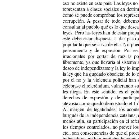
eso no existe en este país. Las leyes n
representan a clases sociales en detri
como se puede comprobar, los represen
corrupción. A pesar de todo, debemo
consultar al pueblo qué es lo que desea?
leyes. Pero las leyes han de estar prep
esté debe estar dispuesta a dar paso 
popular la que se sirva de ella. No pue
pensamiento y de expresión. Por eso
irracionales por cortar de raíz la p
libremente, ya que llevaría al sistema
deseo de independizarse y la ley lo im
la ley que ha quedado obsoleta; de lo c
por el no y la violencia policial han
celebrase el referéndum, vulnerando su
les niega. En este sentido, es el go
derechos de expresión y de particip
alevosía como quedó demostrado el 1 
Al margen de legalidades, los acont
burgués de la independencia catalana, 
menos aún, su participación en el ref
los tiempos controlados, no prever los
etc., son consecuencias de que el proces
trabajadores no han participado como c