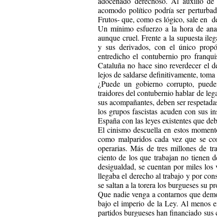
adocenado derechoso. Al auxilio de l
acomodo político podría ser perturbad
Frutos- que, como es lógico, sale en de
Un mínimo esfuerzo a la hora de anal
aunque cruel. Frente a la supuesta ileg
y sus derivados, con el único propó
entredicho el contubernio pro franqu
Cataluña no hace sino reverdecer el d
lejos de saldarse definitivamente, toma
¿Puede un gobierno corrupto, pueden
traidores del contubernio hablar de leg
sus acompañantes, deben ser respetadas
los grupos fascistas acuden con sus in
España con las leyes existentes que deb
El cinismo descuella en estos momento
como malparidos cada vez que se conc
operarias. Más de tres millones de tr
ciento de los que trabajan no tienen 
desigualdad, se cuentan por miles los 
llegaba el derecho al trabajo y por co
se saltan a la torera los burgueses su 
Que nadie venga a contarnos que democ
bajo el imperio de la Ley. Al menos e
partidos burgueses han financiado sus