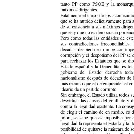
tanto PP como PSOE y la monarquía h
máximos dirigentes.
Fatalmente el curso de los acontecimi
que se ha nutrido delictivamente para a
de su existencia a sus máximos dirigent
qué es y qué no es democracia por enci
Pero como todas las entidades de est
sus contradicciones irreconciliable
décadas, despierta e irrumpe con ímpet
corrupción y el despotismo del PP se 
para rechazar los Estatutos que se di
Estado español y la Generalitat es tot
gobierno del Estado, derrocha toda 
nacionalismo después de décadas de le
más recurso que el de emprender el com
ideario de un partido corrupto.
Sin embargo, el Estado utiliza todos s
desvirtuar las causas del conflicto y 
contra la legalidad existente. La con
de elegir el camino de en medio, es d
priori, se sabe que es imposible por 
legalidad la representa el Estado y la i
posibilidad de quitarse la máscara de so