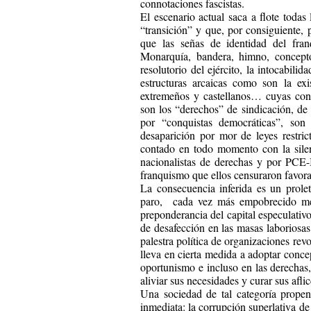
connotaciones fascistas.
El escenario actual saca a flote todas
“transición” y que, por consiguiente
que las señas de identidad del fra
Monarquía, bandera, himno, concepto
resolutorio del ejército, la intocabilid
estructuras arcaicas como son la exi
extremeños y castellanos… cuyas contr
son los “derechos” de sindicación, de 
por “conquistas democráticas”, son
desaparición por mor de leyes restric
contado en todo momento con la sile
nacionalistas de derechas y por PCE-
franquismo que ellos censuraron favor
La consecuencia inferida es un prole
paro, cada vez más empobrecido merc
preponderancia del capital especulativ
de desafección en las masas laboriosas
palestra política de organizaciones revo
lleva en cierta medida a adoptar concep
oportunismo e incluso en las derechas,
aliviar sus necesidades y curar sus afli
Una sociedad de tal categoría prope
inmediata: la corrupción superlativa de 