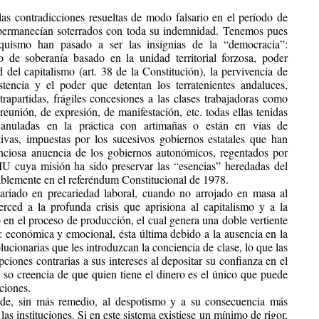
 las contradicciones resueltas de modo falsario en el período de
, permanecían soterrados con toda su indemnidad. Tenemos pues
nquismo han pasado a ser las insignias de la “democracia”:
 de soberanía basado en la unidad territorial forzosa, poder
ad del capitalismo (art. 38 de la Constitución), la pervivencia de
stencia y el poder que detentan los terratenientes andaluces,
apartidas, frágiles concesiones a las clases trabajadoras como
reunión, de expresión, de manifestación, etc. todas ellas tenidas
 anuladas en la práctica con artimañas o están en vías de
tivas, impuestas por los sucesivos gobiernos estatales que han
nciosa anuencia de los gobiernos autonómicos, regentados por
IU cuya misión ha sido preservar las “esencias” heredadas del
ablemente en el referéndum Constitucional de 1978.
tariado en precariedad laboral, cuando no arrojado en masa al
ed a la profunda crisis que aprisiona al capitalismo y a la
o en el proceso de producción, el cual genera una doble vertiente
: económica y emocional, ésta última debido a la ausencia en la
lucionarias que les introduzcan la conciencia de clase, lo que las
ciones contrarias a sus intereses al depositar su confianza en el
 so creencia de que quien tiene el dinero es el único que puede
cciones.
nde, sin más remedio, al despotismo y a su consecuencia más
las instituciones. Si en este sistema existiese un mínimo de rigor,