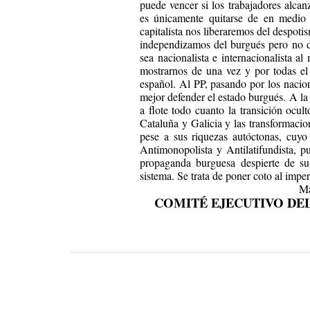
puede vencer si los trabajadores alca
es únicamente quitarse de en medio 
capitalista nos liberaremos del despot
independizamos del burgués pero no d
sea nacionalista e internacionalista a
mostrarnos de una vez y por todas el
español. Al PP, pasando por los naci
mejor defender el estado burgués. A la
a flote todo cuanto la transición ocul
Cataluña y Galicia y las transformaci
pese a sus riquezas autóctonas, cuyo
Antimonopolista y Antilatifundista, p
propaganda burguesa despierte de su 
sistema. Se trata de poner coto al impe
Ma
COMITÉ EJECUTIVO DE