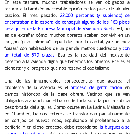
En esta tesitura, muchos trabajadores se ven obligados a
recurrir a la también inaccesible opción de los pisos de alquiler
público. El mes pasado,
23.000 personas (y subiendo) se
encontraban a la espera de conseguir alguno de los 163 pisos
de alquiler de la Empresa Municipal de Vivienda y Suelo
. Así, no
es de extrañar cómo muchos obreros acaban por vivir en un
indigno “piso colmena”: repartidas por la capital, ya son diez
“casas” con habitáculos de un par de metros cuadrados y
con
un total de 579 plazas
. Esa es la realidad del inexistente
derecho a la vivienda digna que tenemos los obreros. Ese es el
bienestar y el progreso que nos reserva el capitalismo.
Una de las innumerables consecuencias que acarrea el
problema de la vivienda es el
proceso de gentrificación
en
barrios históricos de la clase obrera. Vecinos que se ven
obligados a abandonar el barrio de toda su vida por la subida
desorbitada del alquiler. Como ocurre en La Latina, Malasaña o
en Chamberí, barrios enteros se transforman paulatinamente
en cortijos de nuevos ricos, expulsando al proletariado a la
periferia. Y en dicho proceso, debe recordarse,
la burguesía se
cobra vidas obreras
. Así, cada vez más trabajadores están