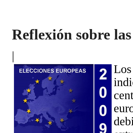
Reflexión sobre las
|
Los
indi
cen
eur
deb