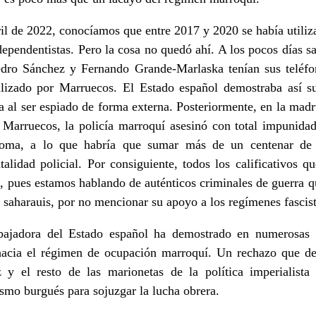
il de 2022, conocíamos que entre 2017 y 2020 se había utiliz
dependentistas. Pero la cosa no quedó ahí. A los pocos días sa
dro Sánchez y Fernando Grande-Marlaska tenían sus teléfon
tilizado por Marruecos. El Estado español demostraba así s
ta al ser espiado de forma externa. Posteriormente, en la madr
e Marruecos, la policía marroquí asesinó con total impunida
noma, a lo que habría que sumar más de un centenar de 
utalidad policial. Por consiguiente, todos los calificativos 
s, pues estamos hablando de auténticos criminales de guerra 
s saharauis, por no mencionar su apoyo a los regímenes fascist
rabajadora del Estado español ha demostrado en numerosas
hacia el régimen de ocupación marroquí. Un rechazo que de
y el resto de las marionetas de la política imperialista
ismo burgués para sojuzgar la lucha obrera.