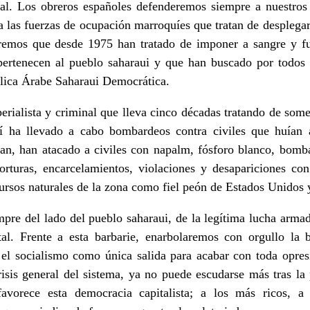
nal. Los obreros españoles defenderemos siempre a nuestro
 las fuerzas de ocupación marroquíes que tratan de desplegar s
remos que desde 1975 han tratado de imponer a sangre y fue
 pertenecen al pueblo saharaui y que han buscado por todos 
blica Árabe Saharaui Democrática.
rialista y criminal que lleva cinco décadas tratando de somet
quí ha llevado a cabo bombardeos contra civiles que huían
cían, han atacado a civiles con napalm, fósforo blanco, bomb
orturas, encarcelamientos, violaciones y desapariciones c
ecursos naturales de la zona como fiel peón de Estados Unidos
re del lado del pueblo saharaui, de la legítima lucha armada
al. Frente a esta barbarie, enarbolaremos con orgullo la b
 el socialismo como única salida para acabar con toda opres
isis general del sistema, ya no puede escudarse más tras la 
avorece esta democracia capitalista; a los más ricos, a