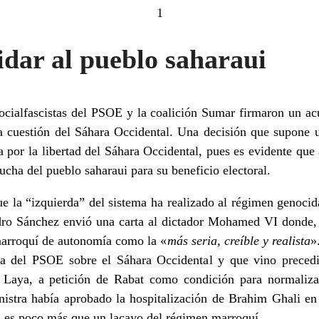
1
idar al pueblo saharaui
socialfascistas del PSOE y la coalición Sumar firmaron un ac
a cuestión del Sáhara Occidental. Una decisión que supone 
 por la libertad del Sáhara Occidental, pues es evidente que 
lucha del pueblo saharaui para su beneficio electoral.
e la “izquierda” del sistema ha realizado al régimen genoci
ro Sánchez envió una carta al dictador Mohamed VI donde, e
marroquí de autonomía como la «
más seria, creíble y realista
»
ica del PSOE sobre el Sáhara Occidental y que vino precedi
 Laya, a petición de Rabat como condición para normalizar
nistra había aprobado la hospitalización de Brahim Ghali e
, es poco más que un lacayo del régimen marroquí.