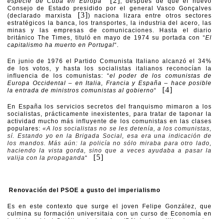
[2]
especie de Cuba en Europa”
, después de que el nuevo
Consejo de Estado presidido por el general Vasco Gonçalves
[3]
(declarado marxista
) naciona lizara entre otros sectores
estratégicos la banca, los transportes, la industria del acero, las
minas y las empresas de comunicaciones. Hasta el diario
británico The Times, tituló en mayo de 1974 su portada con “
El
capitalismo ha muerto en Portugal
“.
En junio de 1976 el Partido Comunista Italiano alcanzó el 34%
de los votos, y hasta los socialistas italianos reconocían la
influencia de los comunistas: “
el poder de los comunistas de
Europa Occidental – en Italia, Francia y España – hace posible
[4]
la entrada de ministros comunistas al gobierno
“
En España los servicios secretos del franquismo mimaron a los
socialistas, prácticamente inexistentes, para tratar de taponar la
actividad mucho más influyente de los comunistas en las clases
populares:
«A los socialistas no se les detenía, a los comunistas,
sí. Estando yo en la Brigada Social, esa era una indicación de
los mandos. Más aún: la policía no sólo miraba para otro lado,
haciendo la vista gorda, sino que a veces ayudaba a pasar la
[5]
valija con la propaganda
“
Renovación del PSOE a gusto del imperialismo
Es en este contexto que surge el joven Felipe González, que
culmina su formación universitaia con un curso de Economía en