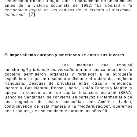
sentenciaba Ronald Reagan ante el parlamento británico meses
antes de la victoria socialista de 1982: “
La libertad y la
democracia dejará en las cenizas de la historia al marxismo-
[7]
leninismo
“
.
El imperialismo europeo y americano se cobra sus favores
Las medidas que impulsó
nuestro
ágil
y
brillante conversador
durante sus catorce años de
gobieno permitieron organizar y fortalecer a la burguesía
española a la que le resultaba asfixiante el autárquico régimen
franquista. Después de privatizar entre otras a Telefónica,
Iberdrola, Gas Natural, Repsol, Iberia, Unión Fenosa y Mapfre, y
apoyar la concentración de capital financiero español (BBVA,
Banco de Santander) se convierte en portavoz e intermediario de
los negocios de estas compañías en América Latina,
contribuyendo de esta manera a la “
modernización
“, queremos
decir saqueo, de ese continente durante los años 90.