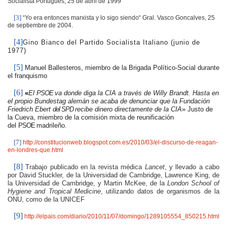
Socialista Portugués, 25 de abril de 1999
[3]
“Yo era entonces marxista y lo sigo siendo“ Gral. Vasco Goncalves, 25
de septiembre de 2004.
[4]
Gino Bianco del Partido Socialista Italiano (junio de
1977)
[5]
Manuel Ballesteros, miembro de la Brigada Político-Social durante
el franquismo
[6]
«
El
PSOE
va donde diga la CIA a través de Willy Brandt. Hasta en
el propio Bundestag alemán se acaba de denunciar que la Fundación
Friedrich Ebert
del SPD
recibe dinero directamente de la CIA
» Justo de
la Cueva, miembro de la comisión mixta de reunificación
del
PSOE
madrileño.
[7]
http://constitucionweb.blogspot.com.es/2010/03/el-discurso-de-reagan-
en-londres-que.html
[8]
Trabajo publicado en la revista médica
Lancet
, y llevado a cabo
por David Stuckler, de la Universidad de Cambridge, Lawrence King, de
la Universidad de Cambridge, y Martin McKee, de la
London School of
Hygiene and Tropical Medicine
, utilizando datos de organismos de la
ONU, como de la UNICEF
[9]
http://elpais.com/diario/2010/11/07/domingo/1289105554_850215.html