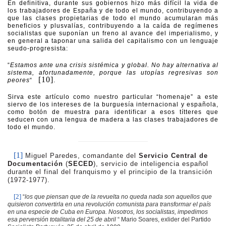
En definitiva, durante sus gobiernos hizo más difícil la vida de
los trabajadores de España y de todo el mundo, contribuyendo a
que las clases propietarias de todo el mundo acumularan más
beneficios y plusvalías, contribuyendo a la caída de regímenes
socialistas que suponían un freno al avance del imperialismo, y
en general a taponar una salida del capitalismo con un lenguaje
seudo-progresista:
“
Estamos ante una crisis sistémica y global. No hay alternativa al
sistema, afortunadamente, porque las utopías regresivas son
[10]
peores
“
.
Sirva este artículo como nuestro particular “homenaje” a este
siervo de los intereses de la burguesía internacional y española,
como botón de muestra para identificar a esos títteres que
seducen con una lengua de madera a las clases trabajadores de
todo el mundo.
[1]
Miguel Paredes, comandante del
Servicio Central de
Documentación
(
SECED
), servicio de inteligencia español
durante el final del franquismo y el principio de la transición
(1972-1977).
[2]
“
los que piensan que de la revuelta no queda nada son aquellos que
quisieron convertirla en una revolución comunista para transformar el país
en una especie de Cuba en Europa. Nosotros, los socialistas, impedimos
esa perversión totalitaria del 25 de abril
“ Mario Soares, exlider del Partido