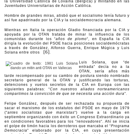
la Universidad Católica de Lovaina (Bélgica) y militando en las
Juventudes Universitarias de Acción Católica.
Hombre de grandes miras, atisbó que el socialismo tenía futuro y
así fue apadrinado por la CIA y la socialdemocracia alemana.
Mientras en Italia la operación Gladio financiada por la CIA y
apoyada por la OTAN trataba de minar la influencia de los
comunistas durante los “
años de plomo
“, en España la CIA
dirigía la evolución del PSOE hacia posiciones socialdemócratas
a través de González, Alfonso Guerra, Enrique Múgica y Luis
[6]
Solana entre otros
.
Luis Solana, que “de
entrada” decía no a la
OTAN, sería años más
tarde recompensado por su cambio de postura siendo nombrado
secretario general de la OTAN y justificando las torturas,
detenciones y vuelos secretos de la CIA en Europa con las
siguientes palabras: “
Con nuestros aliados norteamericanos
compartimos la convicción de que se necesita una acción dura
”.
Felipe González, después de ser rechazada su propuesta de
sacar el marxismo de los estatutos del PSOE en mayo de 1979
(“
antes socialistas que marxistas
“) vuelve a la carga en
septiembre organizando con éxito un Congreso Extraordinario ya
en condiciones favorables para los “
renovadores
“. Ahí se inicia
el golpe de timón hacia los derroteros que marcaba el “
Programa
Democracia
” elaborado por la CIA, en cuya presentación