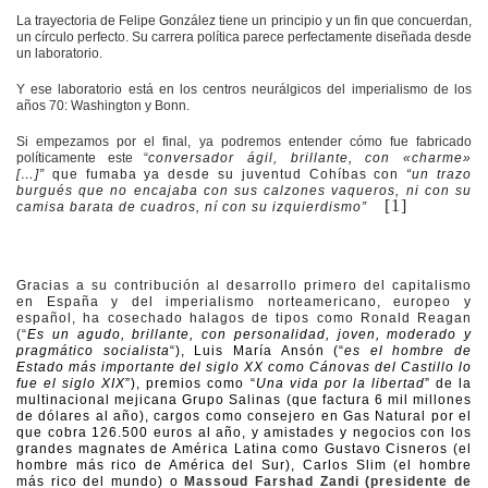
La trayectoria de Felipe González tiene un principio y un fin que concuerdan,
un círculo perfecto. Su carrera política parece perfectamente diseñada desde
un laboratorio.
Y ese laboratorio está en los centros neurálgicos del imperialismo de los
años 70: Washington y Bonn.
Si empezamos por el final, ya podremos entender cómo fue fabricado
políticamente este “
conversador ágil, brillante, con «charme»
[…]”
que fumaba ya desde su juventud Cohíbas con
“un trazo
burgués que no encajaba con sus calzones vaqueros, ni con su
[1]
camisa barata de cuadros, ní con su izquierdismo”
Gracias a su contribución al desarrollo primero del capitalismo
en España y del imperialismo norteamericano, europeo y
español, ha cosechado halagos de tipos como Ronald Reagan
(“
Es un agudo, brillante, con personalidad, joven, moderado y
pragmático socialista
“), Luis María Ansón (“
es el hombre de
Estado más importante del siglo XX como Cánovas del Castillo lo
fue el siglo XIX
”), premios como “
Una vida por la libertad
” de la
multinacional mejicana Grupo Salinas (que factura 6 mil millones
de dólares al año), cargos como consejero en Gas Natural por el
que cobra
126.500 euros al año, y amistades y negocios con los
grandes magnates de América Latina como Gustavo Cisneros (el
hombre más rico de América del Sur), Carlos Slim (el hombre
más rico del mundo) o
Massoud Farshad Zandi (presidente de