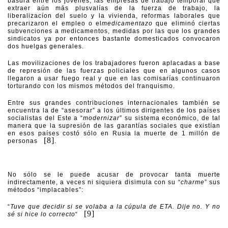
basura entre los jóvenes, las empresas de trabajo temporal que
extraer aún más plusvalías de la fuerza de trabajo, la
liberalizacíon del suelo y la vivienda, reformas laborales que
precarizaron el empleo o el
medicamentazo
que eliminó ciertas
subvenciones a medicamentos, medidas por las que los grandes
sindicatos ya por entonces bastante domesticados convocaron
dos huelgas generales.
Las movilizaciones de los trabajadores fueron aplacadas a base
de represión de las fuerzas policiales que en algunos casos
llegaron a usar fuego real y que en las comisarías continuaron
torturando con los mismos métodos del franquismo.
Entre sus grandes contribuciones internacionales también se
encuentra la de “asesorar” a los últimos dirigentes de los países
socialistas del Este a “
modernizar
” su sistema económico, de tal
manera que la supresión de las garantías sociales que existían
en esos países costó sólo en Rusia la muerte de 1 millón de
[8]
personas
.
No sólo se le puede acusar de provocar tanta muerte
indirectamente, a veces ni siquiera disimula con su “
charme
” sus
métodos “implacables”:
“
Tuve que decidir si se volaba a la cúpula de ETA. Dije no. Y no
[9]
sé si hice lo correcto
“