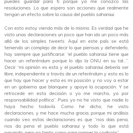
puedes guardar para ti porque ya me conozco las
resoluciones. Lo que espero son acciones que realmente
tengan un efecto sobre la causa del pueblo saharaui.
Con esto estoy viendo más de lo mismo. Es verdad que he
visto unas declaraciones un poco que han ido un poco más
allá de los simples
tweets
. Aquí en este país se está
teniendo un complejo de decir lo que piensas y defenderlo,
hay siempre que justificarse: “el pueblo saharaui tiene que
hacer un referéndum porque lo dijo la ONU en su tal…”.
Decir “mi opinión es esta y el pueblo saharaui debería ser
libre, independiente a través de un referéndum y esto es lo
que hay que hacer y esta es mi posición y no voy a estar
en un gobierno que blanquee y apoye la ocupación. Y se
retrocede en esta decisión o yo me marcho, ya por
responsabilidad política”. Pues yo no he visto que nadie lo
haya hecho todavía. Como he dicho, he visto
declaraciones, y me hace mucha gracia, porque mi análisis
cuando veo estas declaraciones es que “nos dais pena,
nos da pena el pueblo saharaui y todo lo que está
pasando, pero no tanto como para romper la coalición”.